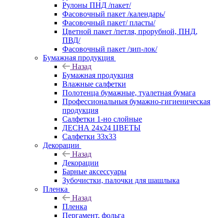
Рулоны ПНД /пакет/
Фасовочный пакет /календарь/
Фасовочный пакет/ пласты/
Цветной пакет /петля, прорубной, ПНД,
ПВД/
Фасовочный пакет /зип-лок/
Бумажная продукция
Назад
Бумажная продукция
Влажные салфетки
Полотенца бумажные, туалетная бумага
Профессиональныя бумажно-гигиеническая
продукция
Салфетки 1-но слойные
ДЕСНА 24х24 ЦВЕТЫ
Салфетки 33х33
Декорации
Назад
Декорации
Барные аксессуары
Зубочистки, палочки для шашлыка
Пленка
Назад
Пленка
Пергамент, фольга