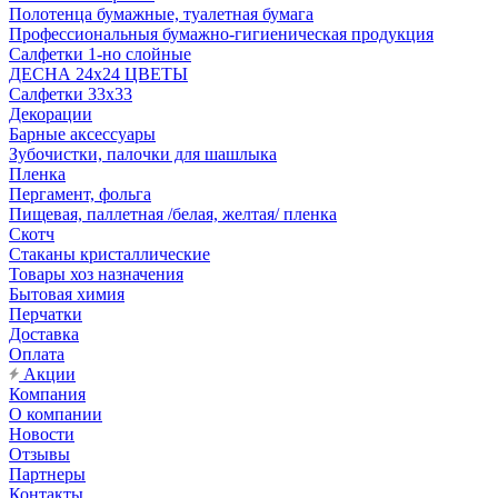
Полотенца бумажные, туалетная бумага
Профессиональныя бумажно-гигиеническая продукция
Салфетки 1-но слойные
ДЕСНА 24х24 ЦВЕТЫ
Салфетки 33х33
Декорации
Барные аксессуары
Зубочистки, палочки для шашлыка
Пленка
Пергамент, фольга
Пищевая, паллетная /белая, желтая/ пленка
Скотч
Стаканы кристаллические
Товары хоз назначения
Бытовая химия
Перчатки
Доставка
Оплата
Акции
Компания
О компании
Новости
Отзывы
Партнеры
Контакты