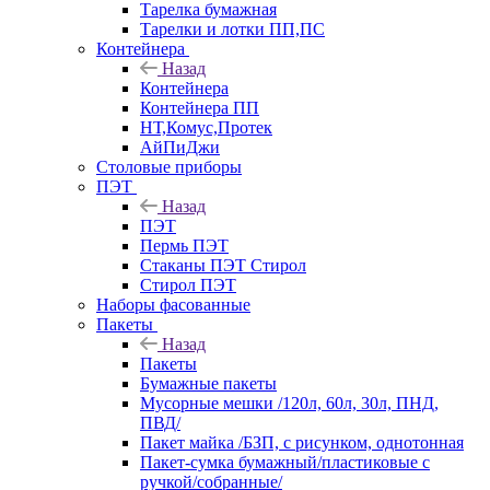
Тарелка бумажная
Тарелки и лотки ПП,ПС
Контейнера
Назад
Контейнера
Контейнера ПП
НТ,Комус,Протек
АйПиДжи
Столовые приборы
ПЭТ
Назад
ПЭТ
Пермь ПЭТ
Стаканы ПЭТ Стирол
Стирол ПЭТ
Наборы фасованные
Пакеты
Назад
Пакеты
Бумажные пакеты
Мусорные мешки /120л, 60л, 30л, ПНД,
ПВД/
Пакет майка /БЗП, с рисунком, однотонная
Пакет-сумка бумажный/пластиковые с
ручкой/собранные/