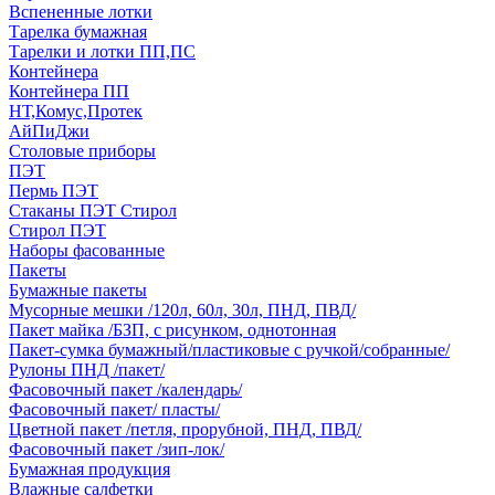
Вспененные лотки
Тарелка бумажная
Тарелки и лотки ПП,ПС
Контейнера
Контейнера ПП
НТ,Комус,Протек
АйПиДжи
Столовые приборы
ПЭТ
Пермь ПЭТ
Стаканы ПЭТ Стирол
Стирол ПЭТ
Наборы фасованные
Пакеты
Бумажные пакеты
Мусорные мешки /120л, 60л, 30л, ПНД, ПВД/
Пакет майка /БЗП, с рисунком, однотонная
Пакет-сумка бумажный/пластиковые с ручкой/собранные/
Рулоны ПНД /пакет/
Фасовочный пакет /календарь/
Фасовочный пакет/ пласты/
Цветной пакет /петля, прорубной, ПНД, ПВД/
Фасовочный пакет /зип-лок/
Бумажная продукция
Влажные салфетки