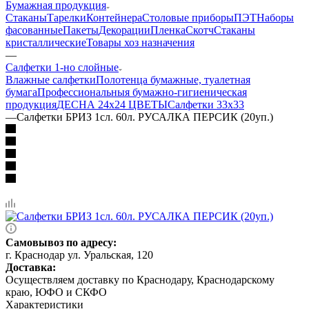
Бумажная продукция
Стаканы
Тарелки
Контейнера
Столовые приборы
ПЭТ
Наборы
фасованные
Пакеты
Декорации
Пленка
Скотч
Стаканы
кристаллические
Товары хоз назначения
—
Салфетки 1-но слойные
Влажные салфетки
Полотенца бумажные, туалетная
бумага
Профессиональныя бумажно-гигиеническая
продукция
ДЕСНА 24х24 ЦВЕТЫ
Салфетки 33х33
—
Салфетки БРИЗ 1сл. 60л. РУСАЛКА ПЕРСИК (20уп.)
Самовывоз по адресу:
г. Краснодар ул. Уральская, 120
Доставка:
Осуществляем доставку по Краснодару, Краснодарскому
краю, ЮФО и СКФО
Характеристики