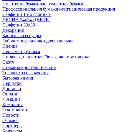
Полотенца бумажные, туалетная бумага
Профессиональныя бумажно-гигиеническая продукция
Салфетки 1-но слойные
ДЕСНА 24х24 ЦВЕТЫ
Салфетки 33х33
Декорации
Барные аксессуары
Зубочистки, палочки для шашлыка
Пленка
Пергамент, фольга
Пищевая, паллетная /белая, желтая/ пленка
Скотч
Стаканы кристаллические
Товары хоз назначения
Бытовая химия
Перчатки
Доставка
Оплата
Акции
Компания
О компании
Новости
Отзывы
Партнеры
Контакты