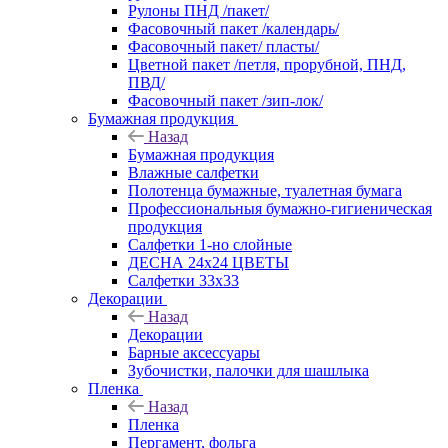
Рулоны ПНД /пакет/
Фасовочный пакет /календарь/
Фасовочный пакет/ пласты/
Цветной пакет /петля, прорубной, ПНД,
ПВД/
Фасовочный пакет /зип-лок/
Бумажная продукция
Назад
Бумажная продукция
Влажные салфетки
Полотенца бумажные, туалетная бумага
Профессиональныя бумажно-гигиеническая
продукция
Салфетки 1-но слойные
ДЕСНА 24х24 ЦВЕТЫ
Салфетки 33х33
Декорации
Назад
Декорации
Барные аксессуары
Зубочистки, палочки для шашлыка
Пленка
Назад
Пленка
Пергамент, фольга