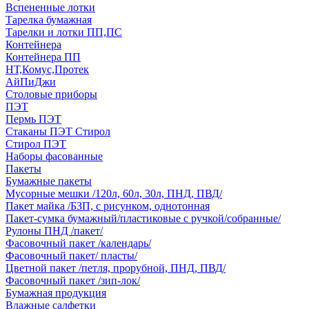
Вспененные лотки
Тарелка бумажная
Тарелки и лотки ПП,ПС
Контейнера
Контейнера ПП
НТ,Комус,Протек
АйПиДжи
Столовые приборы
ПЭТ
Пермь ПЭТ
Стаканы ПЭТ Стирол
Стирол ПЭТ
Наборы фасованные
Пакеты
Бумажные пакеты
Мусорные мешки /120л, 60л, 30л, ПНД, ПВД/
Пакет майка /БЗП, с рисунком, однотонная
Пакет-сумка бумажный/пластиковые с ручкой/собранные/
Рулоны ПНД /пакет/
Фасовочный пакет /календарь/
Фасовочный пакет/ пласты/
Цветной пакет /петля, прорубной, ПНД, ПВД/
Фасовочный пакет /зип-лок/
Бумажная продукция
Влажные салфетки