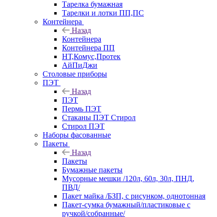
Тарелка бумажная
Тарелки и лотки ПП,ПС
Контейнера
Назад
Контейнера
Контейнера ПП
НТ,Комус,Протек
АйПиДжи
Столовые приборы
ПЭТ
Назад
ПЭТ
Пермь ПЭТ
Стаканы ПЭТ Стирол
Стирол ПЭТ
Наборы фасованные
Пакеты
Назад
Пакеты
Бумажные пакеты
Мусорные мешки /120л, 60л, 30л, ПНД,
ПВД/
Пакет майка /БЗП, с рисунком, однотонная
Пакет-сумка бумажный/пластиковые с
ручкой/собранные/