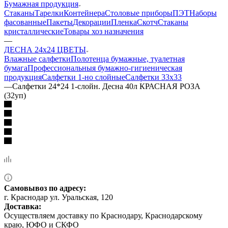
Бумажная продукция
Стаканы
Тарелки
Контейнера
Столовые приборы
ПЭТ
Наборы
фасованные
Пакеты
Декорации
Пленка
Скотч
Стаканы
кристаллические
Товары хоз назначения
—
ДЕСНА 24х24 ЦВЕТЫ
Влажные салфетки
Полотенца бумажные, туалетная
бумага
Профессиональныя бумажно-гигиеническая
продукция
Салфетки 1-но слойные
Салфетки 33х33
—
Салфетки 24*24 1-слойн. Десна 40л КРАСНАЯ РОЗА
(32уп)
Самовывоз по адресу:
г. Краснодар ул. Уральская, 120
Доставка:
Осуществляем доставку по Краснодару, Краснодарскому
краю, ЮФО и СКФО