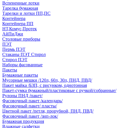
Вспененные лотки
Тарелка бумажная
Тарелки и лотки ПП,ПС
Контейнера
Контейнера ПП
НТ,Комус,Протек
АйПиДжи
Столовые приборы
ПЭТ
Пермь ПЭТ
Стаканы ПЭТ Стирол
Стирол ПЭТ
Наборы фасованные
Пакеты
Бумажные пакеты
Мусорные мешки /120л, 60л, 30л, ПНД, ПВД/
Пакет майка /БЗП, с рисунком, однотонная
Пакет-сумка бумажный/пластиковые с ручкой/собранные/
Рулоны ПНД /пакет/
Фасовочный пакет /календарь/
Фасовочный пакет/ пласты/
Цветной пакет /петля, прорубной, ПНД, ПВД/
Фасовочный пакет /зип-лок/
Бумажная продукция
Влажные салфетки