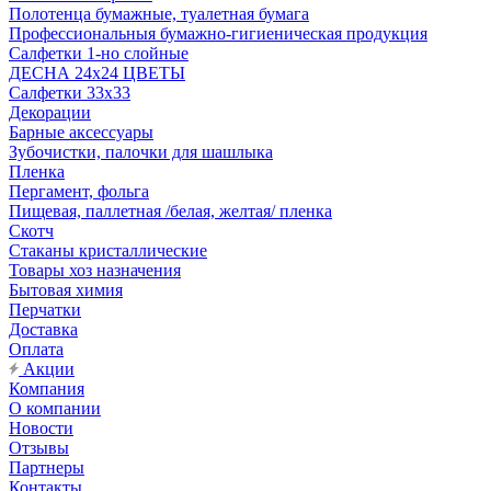
Полотенца бумажные, туалетная бумага
Профессиональныя бумажно-гигиеническая продукция
Салфетки 1-но слойные
ДЕСНА 24х24 ЦВЕТЫ
Салфетки 33х33
Декорации
Барные аксессуары
Зубочистки, палочки для шашлыка
Пленка
Пергамент, фольга
Пищевая, паллетная /белая, желтая/ пленка
Скотч
Стаканы кристаллические
Товары хоз назначения
Бытовая химия
Перчатки
Доставка
Оплата
Акции
Компания
О компании
Новости
Отзывы
Партнеры
Контакты