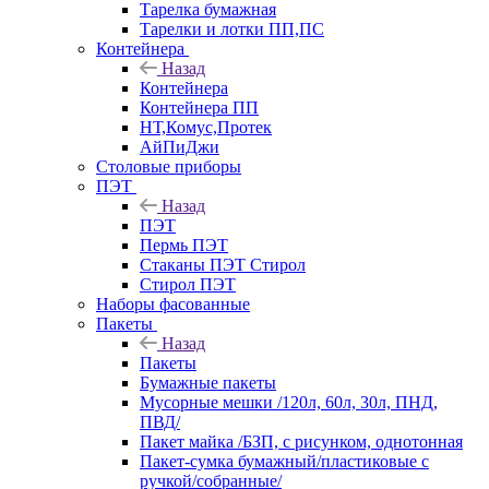
Тарелка бумажная
Тарелки и лотки ПП,ПС
Контейнера
Назад
Контейнера
Контейнера ПП
НТ,Комус,Протек
АйПиДжи
Столовые приборы
ПЭТ
Назад
ПЭТ
Пермь ПЭТ
Стаканы ПЭТ Стирол
Стирол ПЭТ
Наборы фасованные
Пакеты
Назад
Пакеты
Бумажные пакеты
Мусорные мешки /120л, 60л, 30л, ПНД,
ПВД/
Пакет майка /БЗП, с рисунком, однотонная
Пакет-сумка бумажный/пластиковые с
ручкой/собранные/