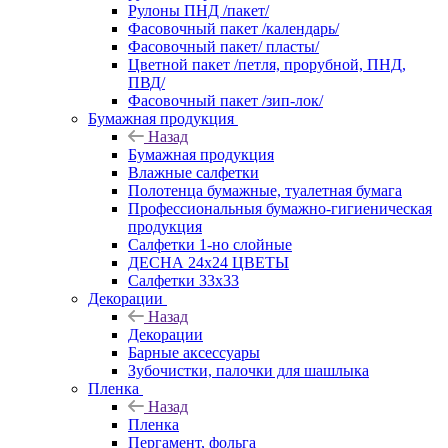
Рулоны ПНД /пакет/
Фасовочный пакет /календарь/
Фасовочный пакет/ пласты/
Цветной пакет /петля, прорубной, ПНД,
ПВД/
Фасовочный пакет /зип-лок/
Бумажная продукция
Назад
Бумажная продукция
Влажные салфетки
Полотенца бумажные, туалетная бумага
Профессиональныя бумажно-гигиеническая
продукция
Салфетки 1-но слойные
ДЕСНА 24х24 ЦВЕТЫ
Салфетки 33х33
Декорации
Назад
Декорации
Барные аксессуары
Зубочистки, палочки для шашлыка
Пленка
Назад
Пленка
Пергамент, фольга