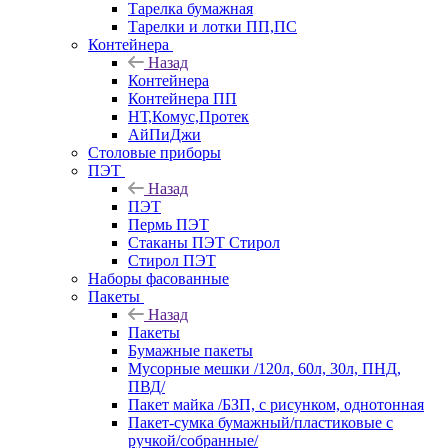
Тарелка бумажная
Тарелки и лотки ПП,ПС
Контейнера
Назад
Контейнера
Контейнера ПП
НТ,Комус,Протек
АйПиДжи
Столовые приборы
ПЭТ
Назад
ПЭТ
Пермь ПЭТ
Стаканы ПЭТ Стирол
Стирол ПЭТ
Наборы фасованные
Пакеты
Назад
Пакеты
Бумажные пакеты
Мусорные мешки /120л, 60л, 30л, ПНД,
ПВД/
Пакет майка /БЗП, с рисунком, однотонная
Пакет-сумка бумажный/пластиковые с
ручкой/собранные/