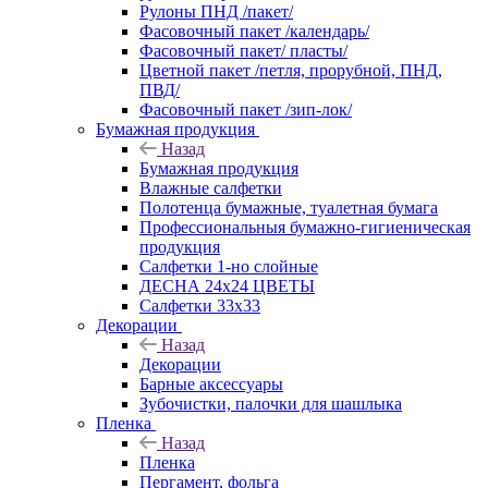
Рулоны ПНД /пакет/
Фасовочный пакет /календарь/
Фасовочный пакет/ пласты/
Цветной пакет /петля, прорубной, ПНД,
ПВД/
Фасовочный пакет /зип-лок/
Бумажная продукция
Назад
Бумажная продукция
Влажные салфетки
Полотенца бумажные, туалетная бумага
Профессиональныя бумажно-гигиеническая
продукция
Салфетки 1-но слойные
ДЕСНА 24х24 ЦВЕТЫ
Салфетки 33х33
Декорации
Назад
Декорации
Барные аксессуары
Зубочистки, палочки для шашлыка
Пленка
Назад
Пленка
Пергамент, фольга