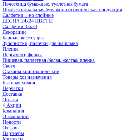
Полотенца бумажные, туалетная бумага
Профессиональныя бумажно-гигиеническая продукция
Салфетки 1-но слойные
ДЕСНА 24х24 ЦВЕТЫ
Салфетки 33х33
Декорации
Барные аксессуары
Зубочистки, палочки для шашлыка
Пленка
Пергамент, фольга
Пищевая, паллетная /белая, желтая/ пленка
Скотч
Стаканы кристаллические
Товары хоз назначения
Бытовая химия
Перчатки
Доставка
Оплата
Акции
Компания
О компании
Новости
Отзывы
Партнеры
Контакты