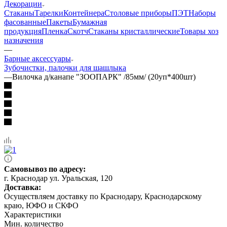
Декорации
Стаканы
Тарелки
Контейнера
Столовые приборы
ПЭТ
Наборы
фасованные
Пакеты
Бумажная
продукция
Пленка
Скотч
Стаканы кристаллические
Товары хоз
назначения
—
Барные аксессуары
Зубочистки, палочки для шашлыка
—
Вилочка д/канапе "ЗООПАРК" /85мм/ (20уп*400шт)
Самовывоз по адресу:
г. Краснодар ул. Уральская, 120
Доставка:
Осуществляем доставку по Краснодару, Краснодарскому
краю, ЮФО и СКФО
Характеристики
Мин. количество