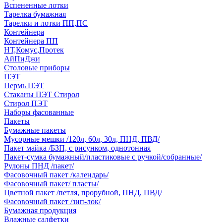
Вспененные лотки
Тарелка бумажная
Тарелки и лотки ПП,ПС
Контейнера
Контейнера ПП
НТ,Комус,Протек
АйПиДжи
Столовые приборы
ПЭТ
Пермь ПЭТ
Стаканы ПЭТ Стирол
Стирол ПЭТ
Наборы фасованные
Пакеты
Бумажные пакеты
Мусорные мешки /120л, 60л, 30л, ПНД, ПВД/
Пакет майка /БЗП, с рисунком, однотонная
Пакет-сумка бумажный/пластиковые с ручкой/собранные/
Рулоны ПНД /пакет/
Фасовочный пакет /календарь/
Фасовочный пакет/ пласты/
Цветной пакет /петля, прорубной, ПНД, ПВД/
Фасовочный пакет /зип-лок/
Бумажная продукция
Влажные салфетки