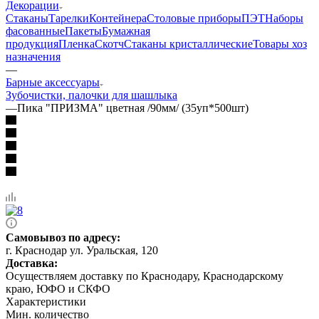
Декорации
Стаканы
Тарелки
Контейнера
Столовые приборы
ПЭТ
Наборы
фасованные
Пакеты
Бумажная
продукция
Пленка
Скотч
Стаканы кристаллические
Товары хоз
назначения
—
Барные аксессуары
Зубочистки, палочки для шашлыка
—
Пика "ПРИЗМА" цветная /90мм/ (35уп*500шт)
Самовывоз по адресу:
г. Краснодар ул. Уральская, 120
Доставка:
Осуществляем доставку по Краснодару, Краснодарскому
краю, ЮФО и СКФО
Характеристики
Мин. количество