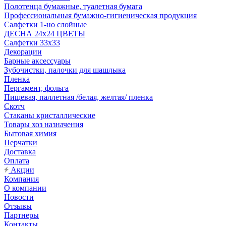
Полотенца бумажные, туалетная бумага
Профессиональныя бумажно-гигиеническая продукция
Салфетки 1-но слойные
ДЕСНА 24х24 ЦВЕТЫ
Салфетки 33х33
Декорации
Барные аксессуары
Зубочистки, палочки для шашлыка
Пленка
Пергамент, фольга
Пищевая, паллетная /белая, желтая/ пленка
Скотч
Стаканы кристаллические
Товары хоз назначения
Бытовая химия
Перчатки
Доставка
Оплата
Акции
Компания
О компании
Новости
Отзывы
Партнеры
Контакты