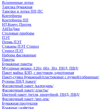
Вспененные лотки
Тарелка бумажная
Тарелки и лотки ПП,ПС
Контейнера
Контейнера ПП
НТ,Комус,Протек
АйПиДжи
Столовые приборы
ПЭТ
Пермь ПЭТ
Стаканы ПЭТ Стирол
Стирол ПЭТ
Наборы фасованные
Пакеты
Бумажные пакеты
Мусорные мешки /120л, 60л, 30л, ПНД, ПВД/
Пакет майка /БЗП, с рисунком, однотонная
Пакет-сумка бумажный/пластиковые с ручкой/собранные/
Рулоны ПНД /пакет/
Фасовочный пакет /календарь/
Фасовочный пакет/ пласты/
Цветной пакет /петля, прорубной, ПНД, ПВД/
Фасовочный пакет /зип-лок/
Бумажная продукция
Влажные салфетки