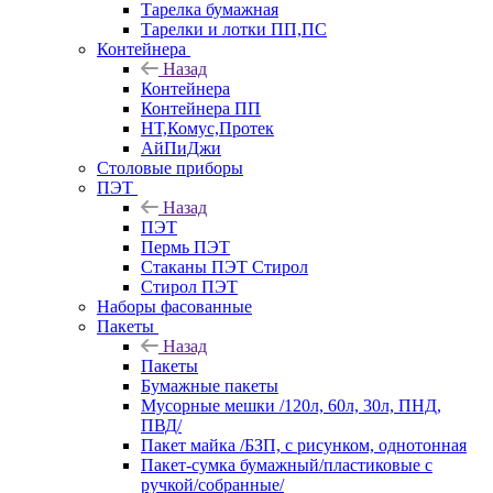
Тарелка бумажная
Тарелки и лотки ПП,ПС
Контейнера
Назад
Контейнера
Контейнера ПП
НТ,Комус,Протек
АйПиДжи
Столовые приборы
ПЭТ
Назад
ПЭТ
Пермь ПЭТ
Стаканы ПЭТ Стирол
Стирол ПЭТ
Наборы фасованные
Пакеты
Назад
Пакеты
Бумажные пакеты
Мусорные мешки /120л, 60л, 30л, ПНД,
ПВД/
Пакет майка /БЗП, с рисунком, однотонная
Пакет-сумка бумажный/пластиковые с
ручкой/собранные/