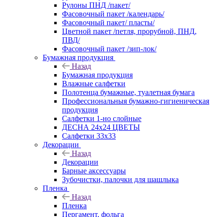
Рулоны ПНД /пакет/
Фасовочный пакет /календарь/
Фасовочный пакет/ пласты/
Цветной пакет /петля, прорубной, ПНД,
ПВД/
Фасовочный пакет /зип-лок/
Бумажная продукция
Назад
Бумажная продукция
Влажные салфетки
Полотенца бумажные, туалетная бумага
Профессиональныя бумажно-гигиеническая
продукция
Салфетки 1-но слойные
ДЕСНА 24х24 ЦВЕТЫ
Салфетки 33х33
Декорации
Назад
Декорации
Барные аксессуары
Зубочистки, палочки для шашлыка
Пленка
Назад
Пленка
Пергамент, фольга