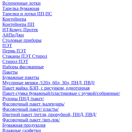
Вспененные лотки
Тарелка бумажная
Тарелки и лотки ПП,ПС
Контейнера
Контейнера ПП
НТ,Комус,Протек
АйПиДжи
Столовые приборы
ПЭТ
Пермь ПЭТ
Стаканы ПЭТ Стирол
Стирол ПЭТ
Наборы фасованные
Пакеты
Бумажные пакеты
Мусорные мешки /120л, 60л, 30л, ПНД, ПВД/
Пакет майка /БЗП, с рисунком, однотонная
Пакет-сумка бумажный/пластиковые с ручкой/собранные/
Рулоны ПНД /пакет/
Фасовочный пакет /календарь/
Фасовочный пакет/ пласты/
Цветной пакет /петля, прорубной, ПНД, ПВД/
Фасовочный пакет /зип-лок/
Бумажная продукция
Влажные салфетки