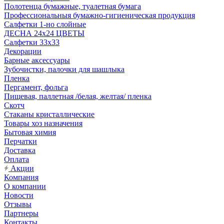
Полотенца бумажные, туалетная бумага
Профессиональныя бумажно-гигиеническая продукция
Салфетки 1-но слойные
ДЕСНА 24х24 ЦВЕТЫ
Салфетки 33х33
Декорации
Барные аксессуары
Зубочистки, палочки для шашлыка
Пленка
Пергамент, фольга
Пищевая, паллетная /белая, желтая/ пленка
Скотч
Стаканы кристаллические
Товары хоз назначения
Бытовая химия
Перчатки
Доставка
Оплата
Акции
Компания
О компании
Новости
Отзывы
Партнеры
Контакты