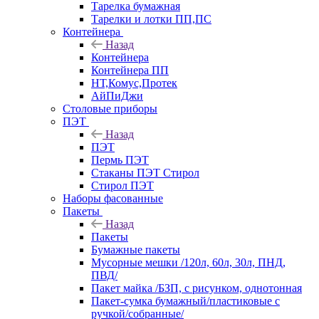
Тарелка бумажная
Тарелки и лотки ПП,ПС
Контейнера
Назад
Контейнера
Контейнера ПП
НТ,Комус,Протек
АйПиДжи
Столовые приборы
ПЭТ
Назад
ПЭТ
Пермь ПЭТ
Стаканы ПЭТ Стирол
Стирол ПЭТ
Наборы фасованные
Пакеты
Назад
Пакеты
Бумажные пакеты
Мусорные мешки /120л, 60л, 30л, ПНД,
ПВД/
Пакет майка /БЗП, с рисунком, однотонная
Пакет-сумка бумажный/пластиковые с
ручкой/собранные/