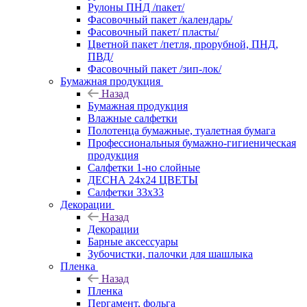
Рулоны ПНД /пакет/
Фасовочный пакет /календарь/
Фасовочный пакет/ пласты/
Цветной пакет /петля, прорубной, ПНД,
ПВД/
Фасовочный пакет /зип-лок/
Бумажная продукция
Назад
Бумажная продукция
Влажные салфетки
Полотенца бумажные, туалетная бумага
Профессиональныя бумажно-гигиеническая
продукция
Салфетки 1-но слойные
ДЕСНА 24х24 ЦВЕТЫ
Салфетки 33х33
Декорации
Назад
Декорации
Барные аксессуары
Зубочистки, палочки для шашлыка
Пленка
Назад
Пленка
Пергамент, фольга