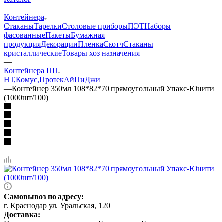
—
Контейнера
Стаканы
Тарелки
Столовые приборы
ПЭТ
Наборы
фасованные
Пакеты
Бумажная
продукция
Декорации
Пленка
Скотч
Стаканы
кристаллические
Товары хоз назначения
—
Контейнера ПП
НТ,Комус,Протек
АйПиДжи
—
Контейнер 350мл 108*82*70 прямоугольный Упакс-Юнити
(1000шт/100)
Самовывоз по адресу:
г. Краснодар ул. Уральская, 120
Доставка: