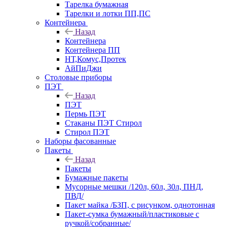
Тарелка бумажная
Тарелки и лотки ПП,ПС
Контейнера
Назад
Контейнера
Контейнера ПП
НТ,Комус,Протек
АйПиДжи
Столовые приборы
ПЭТ
Назад
ПЭТ
Пермь ПЭТ
Стаканы ПЭТ Стирол
Стирол ПЭТ
Наборы фасованные
Пакеты
Назад
Пакеты
Бумажные пакеты
Мусорные мешки /120л, 60л, 30л, ПНД,
ПВД/
Пакет майка /БЗП, с рисунком, однотонная
Пакет-сумка бумажный/пластиковые с
ручкой/собранные/