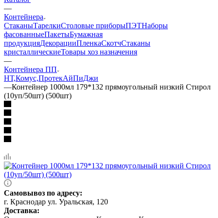
—
Контейнера
Стаканы
Тарелки
Столовые приборы
ПЭТ
Наборы
фасованные
Пакеты
Бумажная
продукция
Декорации
Пленка
Скотч
Стаканы
кристаллические
Товары хоз назначения
—
Контейнера ПП
НТ,Комус,Протек
АйПиДжи
—
Контейнер 1000мл 179*132 прямоугольный низкий Стирол
(10уп/50шт) (500шт)
Самовывоз по адресу:
г. Краснодар ул. Уральская, 120
Доставка: