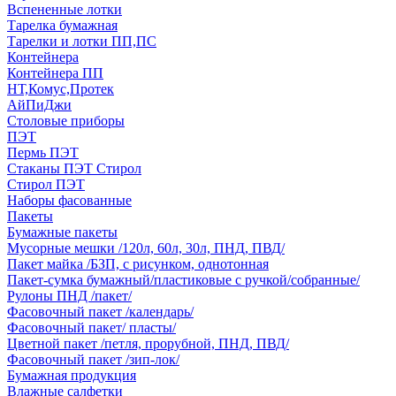
Вспененные лотки
Тарелка бумажная
Тарелки и лотки ПП,ПС
Контейнера
Контейнера ПП
НТ,Комус,Протек
АйПиДжи
Столовые приборы
ПЭТ
Пермь ПЭТ
Стаканы ПЭТ Стирол
Стирол ПЭТ
Наборы фасованные
Пакеты
Бумажные пакеты
Мусорные мешки /120л, 60л, 30л, ПНД, ПВД/
Пакет майка /БЗП, с рисунком, однотонная
Пакет-сумка бумажный/пластиковые с ручкой/собранные/
Рулоны ПНД /пакет/
Фасовочный пакет /календарь/
Фасовочный пакет/ пласты/
Цветной пакет /петля, прорубной, ПНД, ПВД/
Фасовочный пакет /зип-лок/
Бумажная продукция
Влажные салфетки