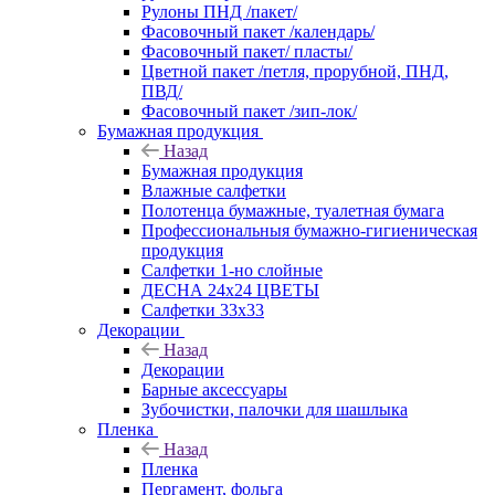
Рулоны ПНД /пакет/
Фасовочный пакет /календарь/
Фасовочный пакет/ пласты/
Цветной пакет /петля, прорубной, ПНД,
ПВД/
Фасовочный пакет /зип-лок/
Бумажная продукция
Назад
Бумажная продукция
Влажные салфетки
Полотенца бумажные, туалетная бумага
Профессиональныя бумажно-гигиеническая
продукция
Салфетки 1-но слойные
ДЕСНА 24х24 ЦВЕТЫ
Салфетки 33х33
Декорации
Назад
Декорации
Барные аксессуары
Зубочистки, палочки для шашлыка
Пленка
Назад
Пленка
Пергамент, фольга