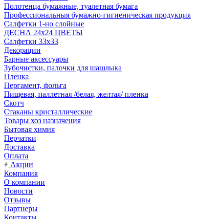
Полотенца бумажные, туалетная бумага
Профессиональныя бумажно-гигиеническая продукция
Салфетки 1-но слойные
ДЕСНА 24х24 ЦВЕТЫ
Салфетки 33х33
Декорации
Барные аксессуары
Зубочистки, палочки для шашлыка
Пленка
Пергамент, фольга
Пищевая, паллетная /белая, желтая/ пленка
Скотч
Стаканы кристаллические
Товары хоз назначения
Бытовая химия
Перчатки
Доставка
Оплата
Акции
Компания
О компании
Новости
Отзывы
Партнеры
Контакты