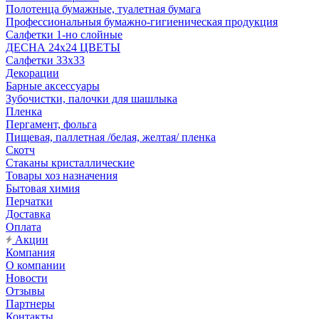
Полотенца бумажные, туалетная бумага
Профессиональныя бумажно-гигиеническая продукция
Салфетки 1-но слойные
ДЕСНА 24х24 ЦВЕТЫ
Салфетки 33х33
Декорации
Барные аксессуары
Зубочистки, палочки для шашлыка
Пленка
Пергамент, фольга
Пищевая, паллетная /белая, желтая/ пленка
Скотч
Стаканы кристаллические
Товары хоз назначения
Бытовая химия
Перчатки
Доставка
Оплата
Акции
Компания
О компании
Новости
Отзывы
Партнеры
Контакты