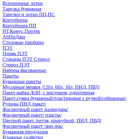
Вспененные лотки
Тарелка бумажная
Тарелки и лотки ПП,ПС
Контейнера
Контейнера ПП
НТ,Комус,Протек
АйПиДжи
Столовые приборы
ПЭТ
Пермь ПЭТ
Стаканы ПЭТ Стирол
Стирол ПЭТ
Наборы фасованные
Пакеты
Бумажные пакеты
Мусорные мешки /120л, 60л, 30л, ПНД, ПВД/
Пакет майка /БЗП, с рисунком, однотонная
Пакет-сумка бумажный/пластиковые с ручкой/собранные/
Рулоны ПНД /пакет/
Фасовочный пакет /календарь/
Фасовочный пакет/ пласты/
Цветной пакет /петля, прорубной, ПНД, ПВД/
Фасовочный пакет /зип-лок/
Бумажная продукция
Влажные салфетки