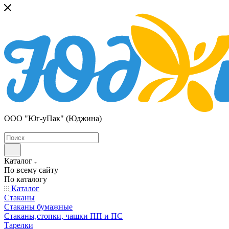
ООО "Юг-уПак" (Юджина)
Каталог
По всему сайту
По каталогу
Каталог
Стаканы
Стаканы бумажные
Стаканы,стопки, чашки ПП и ПС
Тарелки