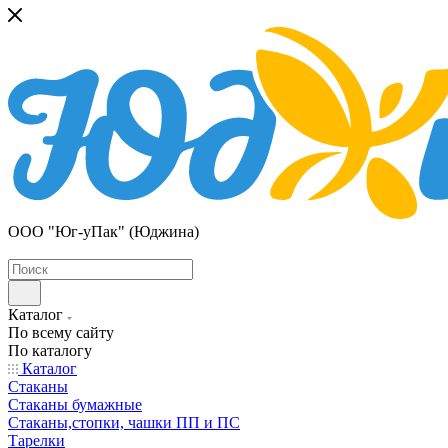
ООО "Юг-уПак" (Юджина)
Каталог
По всему сайту
По каталогу
Каталог
Стаканы
Стаканы бумажные
Стаканы,стопки, чашки ПП и ПС
Тарелки