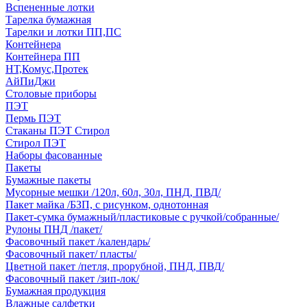
Вспененные лотки
Тарелка бумажная
Тарелки и лотки ПП,ПС
Контейнера
Контейнера ПП
НТ,Комус,Протек
АйПиДжи
Столовые приборы
ПЭТ
Пермь ПЭТ
Стаканы ПЭТ Стирол
Стирол ПЭТ
Наборы фасованные
Пакеты
Бумажные пакеты
Мусорные мешки /120л, 60л, 30л, ПНД, ПВД/
Пакет майка /БЗП, с рисунком, однотонная
Пакет-сумка бумажный/пластиковые с ручкой/собранные/
Рулоны ПНД /пакет/
Фасовочный пакет /календарь/
Фасовочный пакет/ пласты/
Цветной пакет /петля, прорубной, ПНД, ПВД/
Фасовочный пакет /зип-лок/
Бумажная продукция
Влажные салфетки