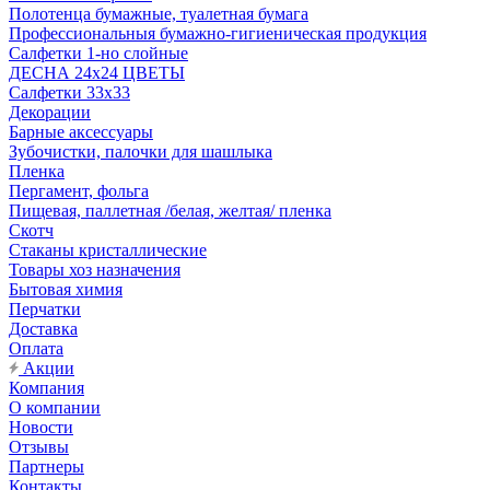
Полотенца бумажные, туалетная бумага
Профессиональныя бумажно-гигиеническая продукция
Салфетки 1-но слойные
ДЕСНА 24х24 ЦВЕТЫ
Салфетки 33х33
Декорации
Барные аксессуары
Зубочистки, палочки для шашлыка
Пленка
Пергамент, фольга
Пищевая, паллетная /белая, желтая/ пленка
Скотч
Стаканы кристаллические
Товары хоз назначения
Бытовая химия
Перчатки
Доставка
Оплата
Акции
Компания
О компании
Новости
Отзывы
Партнеры
Контакты