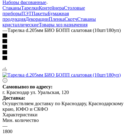
Наборы фасованные
Стаканы
Тарелки
Контейнера
Столовые
приборы
ПЭТ
Пакеты
Бумажная
продукция
Декорации
Пленка
Скотч
Стаканы
кристаллические
Товары хоз назначения
—
Тарелка d.205мм БИО БОПП салатовая (10шт/180уп)
Самовывоз по адресу:
г. Краснодар ул. Уральская, 120
Доставка:
Осуществляем доставку по Краснодару, Краснодарскому
краю, ЮФО и СКФО
Характеристики
Мин. количество
—
1800