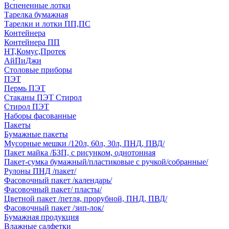
Вспененные лотки
Тарелка бумажная
Тарелки и лотки ПП,ПС
Контейнера
Контейнера ПП
НТ,Комус,Протек
АйПиДжи
Столовые приборы
ПЭТ
Пермь ПЭТ
Стаканы ПЭТ Стирол
Стирол ПЭТ
Наборы фасованные
Пакеты
Бумажные пакеты
Мусорные мешки /120л, 60л, 30л, ПНД, ПВД/
Пакет майка /БЗП, с рисунком, однотонная
Пакет-сумка бумажный/пластиковые с ручкой/собранные/
Рулоны ПНД /пакет/
Фасовочный пакет /календарь/
Фасовочный пакет/ пласты/
Цветной пакет /петля, прорубной, ПНД, ПВД/
Фасовочный пакет /зип-лок/
Бумажная продукция
Влажные салфетки