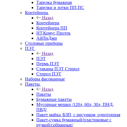
Тарелка бумажная
Тарелки и лотки ПП,ПС
Контейнера
Назад
Контейнера
Контейнера ПП
НТ,Комус,Протек
АйПиДжи
Столовые приборы
ПЭТ
Назад
ПЭТ
Пермь ПЭТ
Стаканы ПЭТ Стирол
Стирол ПЭТ
Наборы фасованные
Пакеты
Назад
Пакеты
Бумажные пакеты
Мусорные мешки /120л, 60л, 30л, ПНД,
ПВД/
Пакет майка /БЗП, с рисунком, однотонная
Пакет-сумка бумажный/пластиковые с
ручкой/собранные/