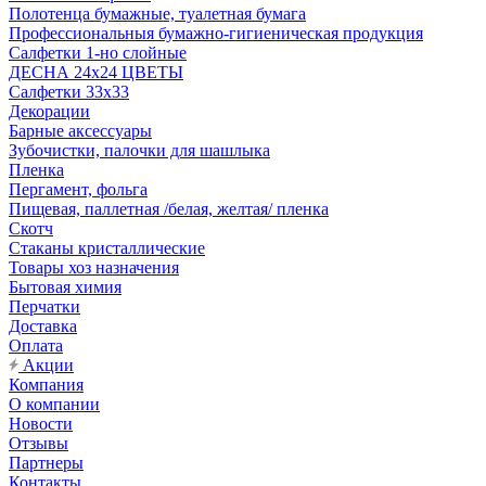
Полотенца бумажные, туалетная бумага
Профессиональныя бумажно-гигиеническая продукция
Салфетки 1-но слойные
ДЕСНА 24х24 ЦВЕТЫ
Салфетки 33х33
Декорации
Барные аксессуары
Зубочистки, палочки для шашлыка
Пленка
Пергамент, фольга
Пищевая, паллетная /белая, желтая/ пленка
Скотч
Стаканы кристаллические
Товары хоз назначения
Бытовая химия
Перчатки
Доставка
Оплата
Акции
Компания
О компании
Новости
Отзывы
Партнеры
Контакты