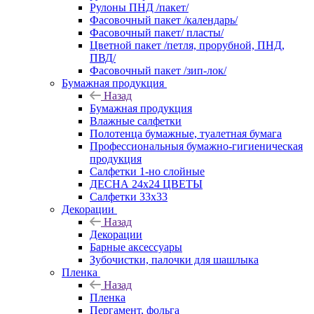
Рулоны ПНД /пакет/
Фасовочный пакет /календарь/
Фасовочный пакет/ пласты/
Цветной пакет /петля, прорубной, ПНД,
ПВД/
Фасовочный пакет /зип-лок/
Бумажная продукция
Назад
Бумажная продукция
Влажные салфетки
Полотенца бумажные, туалетная бумага
Профессиональныя бумажно-гигиеническая
продукция
Салфетки 1-но слойные
ДЕСНА 24х24 ЦВЕТЫ
Салфетки 33х33
Декорации
Назад
Декорации
Барные аксессуары
Зубочистки, палочки для шашлыка
Пленка
Назад
Пленка
Пергамент, фольга