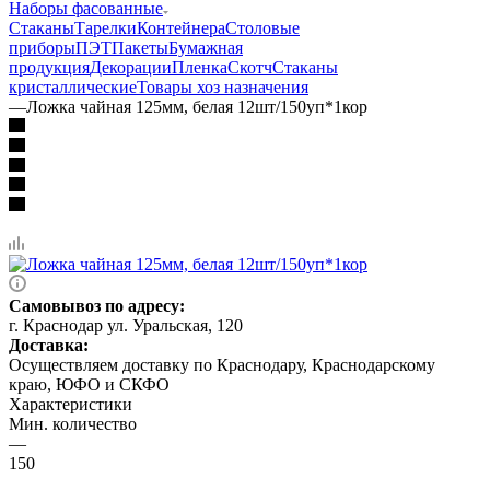
Наборы фасованные
Стаканы
Тарелки
Контейнера
Столовые
приборы
ПЭТ
Пакеты
Бумажная
продукция
Декорации
Пленка
Скотч
Стаканы
кристаллические
Товары хоз назначения
—
Ложка чайная 125мм, белая 12шт/150уп*1кор
Самовывоз по адресу:
г. Краснодар ул. Уральская, 120
Доставка:
Осуществляем доставку по Краснодару, Краснодарскому
краю, ЮФО и СКФО
Характеристики
Мин. количество
—
150