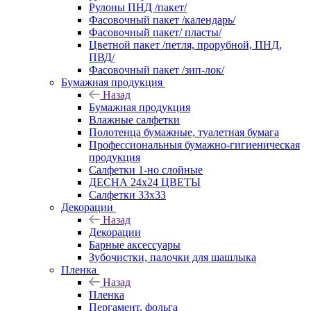
Рулоны ПНД /пакет/
Фасовочный пакет /календарь/
Фасовочный пакет/ пласты/
Цветной пакет /петля, прорубной, ПНД,
ПВД/
Фасовочный пакет /зип-лок/
Бумажная продукция
Назад
Бумажная продукция
Влажные салфетки
Полотенца бумажные, туалетная бумага
Профессиональныя бумажно-гигиеническая
продукция
Салфетки 1-но слойные
ДЕСНА 24х24 ЦВЕТЫ
Салфетки 33х33
Декорации
Назад
Декорации
Барные аксессуары
Зубочистки, палочки для шашлыка
Пленка
Назад
Пленка
Пергамент, фольга