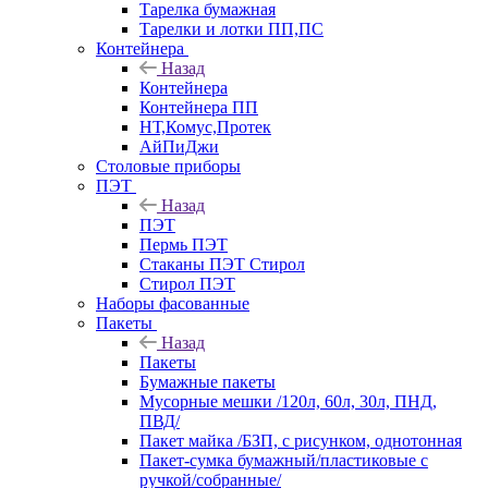
Тарелка бумажная
Тарелки и лотки ПП,ПС
Контейнера
Назад
Контейнера
Контейнера ПП
НТ,Комус,Протек
АйПиДжи
Столовые приборы
ПЭТ
Назад
ПЭТ
Пермь ПЭТ
Стаканы ПЭТ Стирол
Стирол ПЭТ
Наборы фасованные
Пакеты
Назад
Пакеты
Бумажные пакеты
Мусорные мешки /120л, 60л, 30л, ПНД,
ПВД/
Пакет майка /БЗП, с рисунком, однотонная
Пакет-сумка бумажный/пластиковые с
ручкой/собранные/