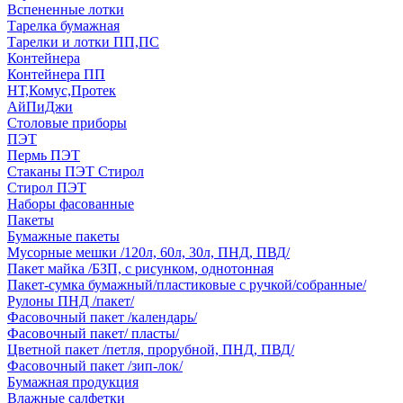
Вспененные лотки
Тарелка бумажная
Тарелки и лотки ПП,ПС
Контейнера
Контейнера ПП
НТ,Комус,Протек
АйПиДжи
Столовые приборы
ПЭТ
Пермь ПЭТ
Стаканы ПЭТ Стирол
Стирол ПЭТ
Наборы фасованные
Пакеты
Бумажные пакеты
Мусорные мешки /120л, 60л, 30л, ПНД, ПВД/
Пакет майка /БЗП, с рисунком, однотонная
Пакет-сумка бумажный/пластиковые с ручкой/собранные/
Рулоны ПНД /пакет/
Фасовочный пакет /календарь/
Фасовочный пакет/ пласты/
Цветной пакет /петля, прорубной, ПНД, ПВД/
Фасовочный пакет /зип-лок/
Бумажная продукция
Влажные салфетки