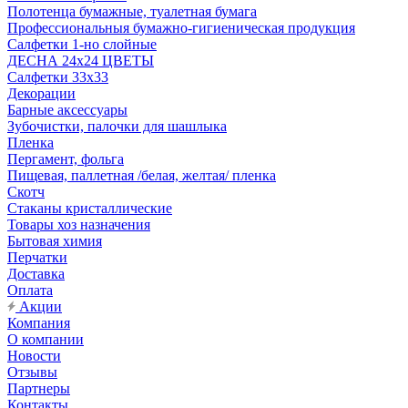
Полотенца бумажные, туалетная бумага
Профессиональныя бумажно-гигиеническая продукция
Салфетки 1-но слойные
ДЕСНА 24х24 ЦВЕТЫ
Салфетки 33х33
Декорации
Барные аксессуары
Зубочистки, палочки для шашлыка
Пленка
Пергамент, фольга
Пищевая, паллетная /белая, желтая/ пленка
Скотч
Стаканы кристаллические
Товары хоз назначения
Бытовая химия
Перчатки
Доставка
Оплата
Акции
Компания
О компании
Новости
Отзывы
Партнеры
Контакты