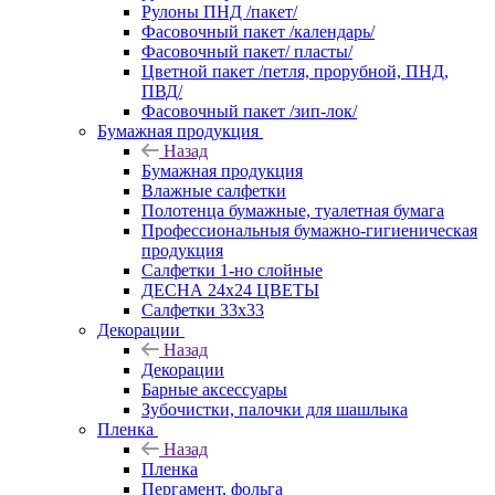
Рулоны ПНД /пакет/
Фасовочный пакет /календарь/
Фасовочный пакет/ пласты/
Цветной пакет /петля, прорубной, ПНД,
ПВД/
Фасовочный пакет /зип-лок/
Бумажная продукция
Назад
Бумажная продукция
Влажные салфетки
Полотенца бумажные, туалетная бумага
Профессиональныя бумажно-гигиеническая
продукция
Салфетки 1-но слойные
ДЕСНА 24х24 ЦВЕТЫ
Салфетки 33х33
Декорации
Назад
Декорации
Барные аксессуары
Зубочистки, палочки для шашлыка
Пленка
Назад
Пленка
Пергамент, фольга