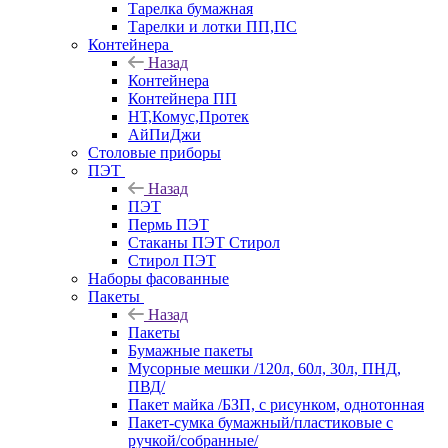
Тарелка бумажная
Тарелки и лотки ПП,ПС
Контейнера
Назад
Контейнера
Контейнера ПП
НТ,Комус,Протек
АйПиДжи
Столовые приборы
ПЭТ
Назад
ПЭТ
Пермь ПЭТ
Стаканы ПЭТ Стирол
Стирол ПЭТ
Наборы фасованные
Пакеты
Назад
Пакеты
Бумажные пакеты
Мусорные мешки /120л, 60л, 30л, ПНД,
ПВД/
Пакет майка /БЗП, с рисунком, однотонная
Пакет-сумка бумажный/пластиковые с
ручкой/собранные/