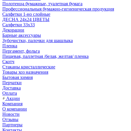
Полотенца бумажные, туалетная бумага
Профессиональныя бумажно-гигиеническая продукция
Салфетки 1-но слойные
ДЕСНА 24х24 ЦВЕТЫ
Салфетки 33х33
Декорации
Барные аксессуары
Зубочистки, палочки для шашлыка
Пленка
Пергамент, фольга
Пищевая, паллетная /белая, желтая/ пленка
Скотч
Стаканы кристаллические
Товары хоз назначения
Бытовая химия
Перчатки
Доставка
Оплата
Акции
Компания
О компании
Новости
Отзывы
Партнеры
Контакты