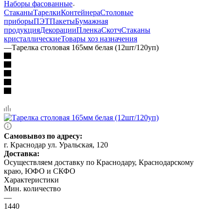
Наборы фасованные
Стаканы
Тарелки
Контейнера
Столовые
приборы
ПЭТ
Пакеты
Бумажная
продукция
Декорации
Пленка
Скотч
Стаканы
кристаллические
Товары хоз назначения
—
Тарелка столовая 165мм белая (12шт/120уп)
Самовывоз по адресу:
г. Краснодар ул. Уральская, 120
Доставка:
Осуществляем доставку по Краснодару, Краснодарскому
краю, ЮФО и СКФО
Характеристики
Мин. количество
—
1440