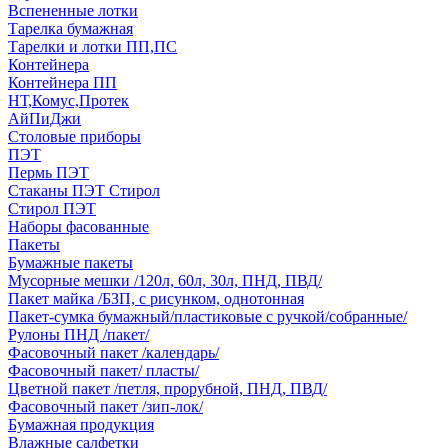
Вспененные лотки
Тарелка бумажная
Тарелки и лотки ПП,ПС
Контейнера
Контейнера ПП
НТ,Комус,Протек
АйПиДжи
Столовые приборы
ПЭТ
Пермь ПЭТ
Стаканы ПЭТ Стирол
Стирол ПЭТ
Наборы фасованные
Пакеты
Бумажные пакеты
Мусорные мешки /120л, 60л, 30л, ПНД, ПВД/
Пакет майка /БЗП, с рисунком, однотонная
Пакет-сумка бумажный/пластиковые с ручкой/собранные/
Рулоны ПНД /пакет/
Фасовочный пакет /календарь/
Фасовочный пакет/ пласты/
Цветной пакет /петля, прорубной, ПНД, ПВД/
Фасовочный пакет /зип-лок/
Бумажная продукция
Влажные салфетки