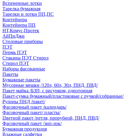
Вспененные лотки
Тарелка бумажная
Тарелки и лотки ПП,ПС
Контейнера
Контейнера ПП
НТ,Комус,Протек
АйПиДжи
Столовые приборы
ПЭТ
Пермь ПЭТ
Стаканы ПЭТ Стирол
Стирол ПЭТ
Наборы фасованные
Пакеты
Бумажные пакеты
Мусорные мешки /120л, 60л, 30л, ПНД, ПВД/
Пакет майка /БЗП, с рисунком, однотонная
Пакет-сумка бумажный/пластиковые с ручкой/собранные/
Рулоны ПНД /пакет/
Фасовочный пакет /календарь/
Фасовочный пакет/ пласты/
Цветной пакет /петля, прорубной, ПНД, ПВД/
Фасовочный пакет /зип-лок/
Бумажная продукция
Влажные салфетки