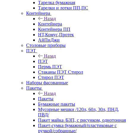
Тарелка бумажная
Тарелки и лотки ПП,ПС
Контейнера
Назад
Контейнера
Контейнера ПП
НТ,Комус,Протек
АйПиДжи
Столовые приборы
ПЭТ
Назад
ПЭТ
Пермь ПЭТ
Стаканы ПЭТ Стирол
Стирол ПЭТ
Наборы фасованные
Пакеты
Назад
Пакеты
Бумажные пакеты
Мусорные мешки /120л, 60л, 30л, ПНД,
ПВД/
Пакет майка /БЗП, с рисунком, однотонная
Пакет-сумка бумажный/пластиковые с
ручкой/собранные/