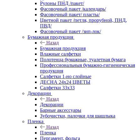
Рулоны ПНД /пакет/
Фасовочный пакет /календарь/
Фасовочный пакет/ пласты/
Цветной пакет /петля, прорубной, ПНД,
ПВД/
Фасовочный пакет /зип-лок/
Бумажная продукция
Назад
Бумажная продукция
Влажные салфетки
Полотенца бумажные, туалетная бумага
Профессиональныя бумажно-гигиеническая
продукция
Салфетки 1-но слойные
ДЕСНА 24х24 ЦВЕТЫ
Салфетки 33х33
Декорации
Назад
Декорации
Барные аксессуары
Зубочистки, палочки для шашлыка
Пленка
Назад
Пленка
Пергамент, фольга