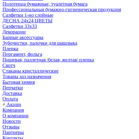
Полотенца бумажные, туалетная бумага
Профессиональныя бумажно-гигиеническая продукция
Салфетки 1-но слойные
ДЕСНА 24х24 ЦВЕТЫ
Салфетки 33х33
Декорации
Барные аксессуары
Зубочистки, палочки для шашлыка
Пленка
Пергамент, фольга
Пищевая, паллетная /белая, желтая/ пленка
Скотч
Стаканы кристаллические
Товары хоз назначения
Бытовая химия
Перчатки
Доставка
Оплата
Акции
Компания
О компании
Новости
Отзывы
Партнеры
Контакты