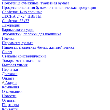
Полотенца бумажные, туалетная бумага
Профессиональныя бумажно-гигиеническая продукция
Салфетки 1-но слойные
ДЕСНА 24х24 ЦВЕТЫ
Салфетки 33х33
Декорации
Барные аксессуары
Зубочистки, палочки для шашлыка
Пленка
Пергамент, фольга
Пищевая, паллетная /белая, желтая/ пленка
Скотч
Стаканы кристаллические
Товары хоз назначения
Бытовая химия
Перчатки
Доставка
Оплата
Акции
Компания
О компании
Новости
Отзывы
Партнеры
Контакты