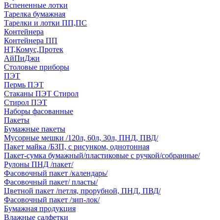
Вспененные лотки
Тарелка бумажная
Тарелки и лотки ПП,ПС
Контейнера
Контейнера ПП
НТ,Комус,Протек
АйПиДжи
Столовые приборы
ПЭТ
Пермь ПЭТ
Стаканы ПЭТ Стирол
Стирол ПЭТ
Наборы фасованные
Пакеты
Бумажные пакеты
Мусорные мешки /120л, 60л, 30л, ПНД, ПВД/
Пакет майка /БЗП, с рисунком, однотонная
Пакет-сумка бумажный/пластиковые с ручкой/собранные/
Рулоны ПНД /пакет/
Фасовочный пакет /календарь/
Фасовочный пакет/ пласты/
Цветной пакет /петля, прорубной, ПНД, ПВД/
Фасовочный пакет /зип-лок/
Бумажная продукция
Влажные салфетки