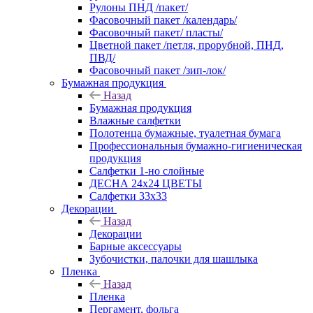
Рулоны ПНД /пакет/
Фасовочный пакет /календарь/
Фасовочный пакет/ пласты/
Цветной пакет /петля, прорубной, ПНД,
ПВД/
Фасовочный пакет /зип-лок/
Бумажная продукция
Назад
Бумажная продукция
Влажные салфетки
Полотенца бумажные, туалетная бумага
Профессиональныя бумажно-гигиеническая
продукция
Салфетки 1-но слойные
ДЕСНА 24х24 ЦВЕТЫ
Салфетки 33х33
Декорации
Назад
Декорации
Барные аксессуары
Зубочистки, палочки для шашлыка
Пленка
Назад
Пленка
Пергамент, фольга