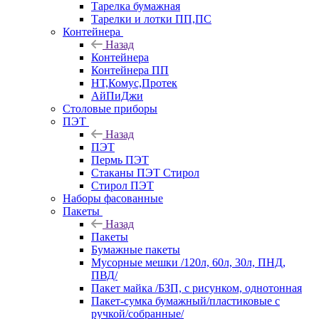
Тарелка бумажная
Тарелки и лотки ПП,ПС
Контейнера
Назад
Контейнера
Контейнера ПП
НТ,Комус,Протек
АйПиДжи
Столовые приборы
ПЭТ
Назад
ПЭТ
Пермь ПЭТ
Стаканы ПЭТ Стирол
Стирол ПЭТ
Наборы фасованные
Пакеты
Назад
Пакеты
Бумажные пакеты
Мусорные мешки /120л, 60л, 30л, ПНД,
ПВД/
Пакет майка /БЗП, с рисунком, однотонная
Пакет-сумка бумажный/пластиковые с
ручкой/собранные/