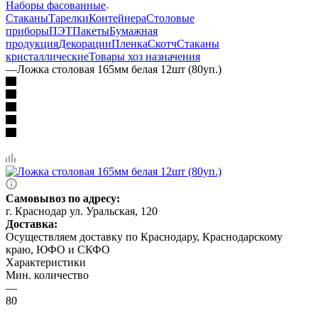
Наборы фасованные
Стаканы
Тарелки
Контейнера
Столовые
приборы
ПЭТ
Пакеты
Бумажная
продукция
Декорации
Пленка
Скотч
Стаканы
кристаллические
Товары хоз назначения
—
Ложка столовая 165мм белая 12шт (80уп.)
Самовывоз по адресу:
г. Краснодар ул. Уральская, 120
Доставка:
Осуществляем доставку по Краснодару, Краснодарскому
краю, ЮФО и СКФО
Характеристики
Мин. количество
—
80