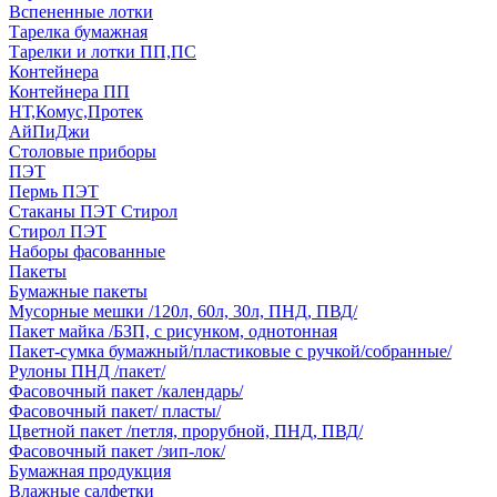
Вспененные лотки
Тарелка бумажная
Тарелки и лотки ПП,ПС
Контейнера
Контейнера ПП
НТ,Комус,Протек
АйПиДжи
Столовые приборы
ПЭТ
Пермь ПЭТ
Стаканы ПЭТ Стирол
Стирол ПЭТ
Наборы фасованные
Пакеты
Бумажные пакеты
Мусорные мешки /120л, 60л, 30л, ПНД, ПВД/
Пакет майка /БЗП, с рисунком, однотонная
Пакет-сумка бумажный/пластиковые с ручкой/собранные/
Рулоны ПНД /пакет/
Фасовочный пакет /календарь/
Фасовочный пакет/ пласты/
Цветной пакет /петля, прорубной, ПНД, ПВД/
Фасовочный пакет /зип-лок/
Бумажная продукция
Влажные салфетки