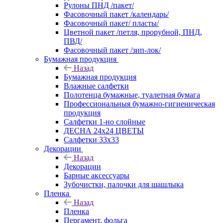
Рулоны ПНД /пакет/
Фасовочный пакет /календарь/
Фасовочный пакет/ пласты/
Цветной пакет /петля, прорубной, ПНД,
ПВД/
Фасовочный пакет /зип-лок/
Бумажная продукция
Назад
Бумажная продукция
Влажные салфетки
Полотенца бумажные, туалетная бумага
Профессиональныя бумажно-гигиеническая
продукция
Салфетки 1-но слойные
ДЕСНА 24х24 ЦВЕТЫ
Салфетки 33х33
Декорации
Назад
Декорации
Барные аксессуары
Зубочистки, палочки для шашлыка
Пленка
Назад
Пленка
Пергамент, фольга