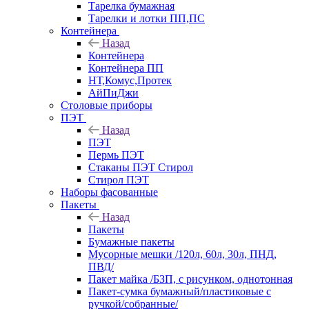
Тарелка бумажная
Тарелки и лотки ПП,ПС
Контейнера
Назад
Контейнера
Контейнера ПП
НТ,Комус,Протек
АйПиДжи
Столовые приборы
ПЭТ
Назад
ПЭТ
Пермь ПЭТ
Стаканы ПЭТ Стирол
Стирол ПЭТ
Наборы фасованные
Пакеты
Назад
Пакеты
Бумажные пакеты
Мусорные мешки /120л, 60л, 30л, ПНД,
ПВД/
Пакет майка /БЗП, с рисунком, однотонная
Пакет-сумка бумажный/пластиковые с
ручкой/собранные/