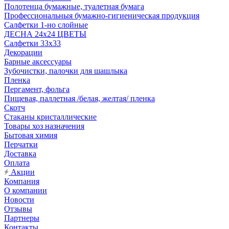
Полотенца бумажные, туалетная бумага
Профессиональныя бумажно-гигиеническая продукция
Салфетки 1-но слойные
ДЕСНА 24х24 ЦВЕТЫ
Салфетки 33х33
Декорации
Барные аксессуары
Зубочистки, палочки для шашлыка
Пленка
Пергамент, фольга
Пищевая, паллетная /белая, желтая/ пленка
Скотч
Стаканы кристаллические
Товары хоз назначения
Бытовая химия
Перчатки
Доставка
Оплата
Акции
Компания
О компании
Новости
Отзывы
Партнеры
Контакты