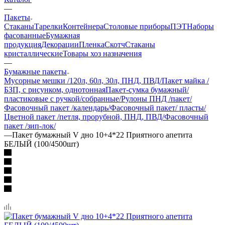
—
Пакеты
Стаканы
Тарелки
Контейнера
Столовые приборы
ПЭТ
Наборы
фасованные
Бумажная
продукция
Декорации
Пленка
Скотч
Стаканы
кристаллические
Товары хоз назначения
—
Бумажные пакеты
Мусорные мешки /120л, 60л, 30л, ПНД, ПВД/
Пакет майка /
БЗП, с рисунком, однотонная
Пакет-сумка бумажный/
пластиковые с ручкой/собранные/
Рулоны ПНД /пакет/
Фасовочный пакет /календарь/
Фасовочный пакет/ пласты/
Цветной пакет /петля, прорубной, ПНД, ПВД/
Фасовочный
пакет /зип-лок/
—
Пакет бумажный V дно 10+4*22 Приятного апетита
БЕЛЫЙ (100/4500шт)