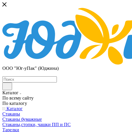
ООО "Юг-уПак" (Юджина)
Каталог
По всему сайту
По каталогу
Каталог
Стаканы
Стаканы бумажные
Стаканы,стопки, чашки ПП и ПС
Тарелки