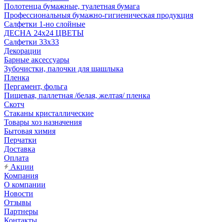
Полотенца бумажные, туалетная бумага
Профессиональныя бумажно-гигиеническая продукция
Салфетки 1-но слойные
ДЕСНА 24х24 ЦВЕТЫ
Салфетки 33х33
Декорации
Барные аксессуары
Зубочистки, палочки для шашлыка
Пленка
Пергамент, фольга
Пищевая, паллетная /белая, желтая/ пленка
Скотч
Стаканы кристаллические
Товары хоз назначения
Бытовая химия
Перчатки
Доставка
Оплата
Акции
Компания
О компании
Новости
Отзывы
Партнеры
Контакты