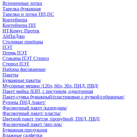
Вспененные лотки
Тарелка бумажная
Тарелки и лотки ПП,ПС
Контейнера
Контейнера ПП
НТ,Комус,Протек
АйПиДжи
Столовые приборы
ПЭТ
Пермь ПЭТ
Стаканы ПЭТ Стирол
Стирол ПЭТ
Наборы фасованные
Пакеты
Бумажные пакеты
Мусорные мешки /120л, 60л, 30л, ПНД, ПВД/
Пакет майка /БЗП, с рисунком, однотонная
Пакет-сумка бумажный/пластиковые с ручкой/собранные/
Рулоны ПНД /пакет/
Фасовочный пакет /календарь/
Фасовочный пакет/ пласты/
Цветной пакет /петля, прорубной, ПНД, ПВД/
Фасовочный пакет /зип-лок/
Бумажная продукция
Влажные салфетки