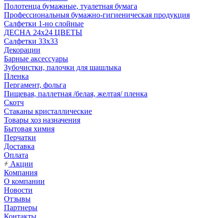
Полотенца бумажные, туалетная бумага
Профессиональныя бумажно-гигиеническая продукция
Салфетки 1-но слойные
ДЕСНА 24х24 ЦВЕТЫ
Салфетки 33х33
Декорации
Барные аксессуары
Зубочистки, палочки для шашлыка
Пленка
Пергамент, фольга
Пищевая, паллетная /белая, желтая/ пленка
Скотч
Стаканы кристаллические
Товары хоз назначения
Бытовая химия
Перчатки
Доставка
Оплата
Акции
Компания
О компании
Новости
Отзывы
Партнеры
Контакты