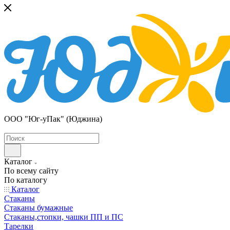
ООО "Юг-уПак" (Юджина)
Каталог
По всему сайту
По каталогу
Каталог
Стаканы
Стаканы бумажные
Стаканы,стопки, чашки ПП и ПС
Тарелки