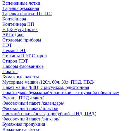
Вспененные лотки
Тарелка бумажная
Тарелки и лотки ПП,ПС
Контейнера
Контейнера ПП
НТ,Комус,Протек
АйПиДжи
Столовые приборы
ПЭТ
Пермь ПЭТ
Стаканы ПЭТ Стирол
Стирол ПЭТ
Наборы фасованные
Пакеты
Бумажные пакеты
Мусорные мешки /120л, 60л, 30л, ПНД, ПВД/
Пакет майка /БЗП, с рисунком, однотонная
Пакет-сумка бумажный/пластиковые с ручкой/собранные/
Рулоны ПНД /пакет/
Фасовочный пакет /календарь/
Фасовочный пакет/ пласты/
Цветной пакет /петля, прорубной, ПНД, ПВД/
Фасовочный пакет /зип-лок/
Бумажная продукция
Влажные салфетки