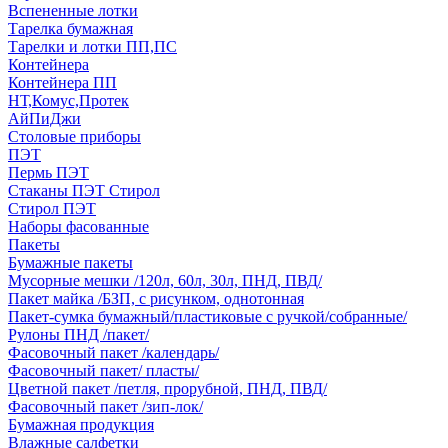
Вспененные лотки
Тарелка бумажная
Тарелки и лотки ПП,ПС
Контейнера
Контейнера ПП
НТ,Комус,Протек
АйПиДжи
Столовые приборы
ПЭТ
Пермь ПЭТ
Стаканы ПЭТ Стирол
Стирол ПЭТ
Наборы фасованные
Пакеты
Бумажные пакеты
Мусорные мешки /120л, 60л, 30л, ПНД, ПВД/
Пакет майка /БЗП, с рисунком, однотонная
Пакет-сумка бумажный/пластиковые с ручкой/собранные/
Рулоны ПНД /пакет/
Фасовочный пакет /календарь/
Фасовочный пакет/ пласты/
Цветной пакет /петля, прорубной, ПНД, ПВД/
Фасовочный пакет /зип-лок/
Бумажная продукция
Влажные салфетки