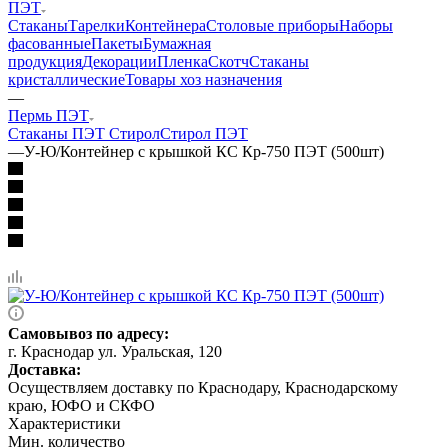
ПЭТ
Стаканы
Тарелки
Контейнера
Столовые приборы
Наборы
фасованные
Пакеты
Бумажная
продукция
Декорации
Пленка
Скотч
Стаканы
кристаллические
Товары хоз назначения
—
Пермь ПЭТ
Стаканы ПЭТ Стирол
Стирол ПЭТ
—
У-Ю/Контейнер с крышкой КС Кр-750 ПЭТ (500шт)
Самовывоз по адресу:
г. Краснодар ул. Уральская, 120
Доставка:
Осуществляем доставку по Краснодару, Краснодарскому
краю, ЮФО и СКФО
Характеристики
Мин. количество