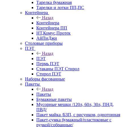
Тарелка бумажная
Тарелки и лотки ПП,ПС
Контейнера
Назад
Контейнера
Контейнера ПП
НТ,Комус,Протек
АйПиДжи
Столовые приборы
ПЭТ
Назад
ПЭТ
Пермь ПЭТ
Стаканы ПЭТ Стирол
Стирол ПЭТ
Наборы фасованные
Пакеты
Назад
Пакеты
Бумажные пакеты
Мусорные мешки /120л, 60л, 30л, ПНД,
ПВД/
Пакет майка /БЗП, с рисунком, однотонная
Пакет-сумка бумажный/пластиковые с
ручкой/собранные/