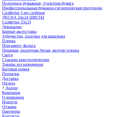
Полотенца бумажные, туалетная бумага
Профессиональныя бумажно-гигиеническая продукция
Салфетки 1-но слойные
ДЕСНА 24х24 ЦВЕТЫ
Салфетки 33х33
Декорации
Барные аксессуары
Зубочистки, палочки для шашлыка
Пленка
Пергамент, фольга
Пищевая, паллетная /белая, желтая/ пленка
Скотч
Стаканы кристаллические
Товары хоз назначения
Бытовая химия
Перчатки
Доставка
Оплата
Акции
Компания
О компании
Новости
Отзывы
Партнеры
Контакты