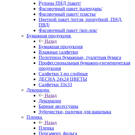
Рулоны ПНД /пакет/
Фасовочный пакет /календарь/
Фасовочный пакет/ пласты/
Цветной пакет /петля, прорубной, ПНД,
ПВД/
Фасовочный пакет /зип-лок/
Бумажная продукция
Назад
Бумажная продукция
Влажные салфетки
Полотенца бумажные, туалетная бумага
Профессиональныя бумажно-гигиеническая
продукция
Салфетки 1-но слойные
ДЕСНА 24х24 ЦВЕТЫ
Салфетки 33х33
Декорации
Назад
Декорации
Барные аксессуары
Зубочистки, палочки для шашлыка
Пленка
Назад
Пленка
Пергамент, фольга