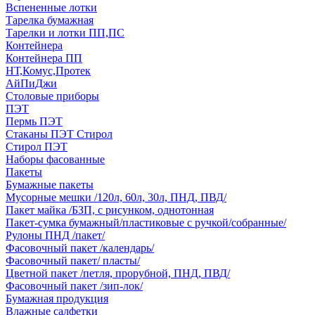
Вспененные лотки
Тарелка бумажная
Тарелки и лотки ПП,ПС
Контейнера
Контейнера ПП
НТ,Комус,Протек
АйПиДжи
Столовые приборы
ПЭТ
Пермь ПЭТ
Стаканы ПЭТ Стирол
Стирол ПЭТ
Наборы фасованные
Пакеты
Бумажные пакеты
Мусорные мешки /120л, 60л, 30л, ПНД, ПВД/
Пакет майка /БЗП, с рисунком, однотонная
Пакет-сумка бумажный/пластиковые с ручкой/собранные/
Рулоны ПНД /пакет/
Фасовочный пакет /календарь/
Фасовочный пакет/ пласты/
Цветной пакет /петля, прорубной, ПНД, ПВД/
Фасовочный пакет /зип-лок/
Бумажная продукция
Влажные салфетки