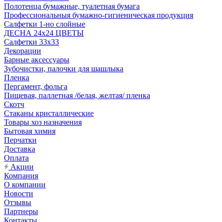
Полотенца бумажные, туалетная бумага
Профессиональныя бумажно-гигиеническая продукция
Салфетки 1-но слойные
ДЕСНА 24х24 ЦВЕТЫ
Салфетки 33х33
Декорации
Барные аксессуары
Зубочистки, палочки для шашлыка
Пленка
Пергамент, фольга
Пищевая, паллетная /белая, желтая/ пленка
Скотч
Стаканы кристаллические
Товары хоз назначения
Бытовая химия
Перчатки
Доставка
Оплата
Акции
Компания
О компании
Новости
Отзывы
Партнеры
Контакты