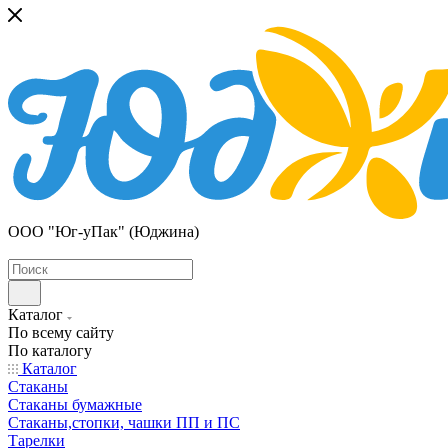
ООО "Юг-уПак" (Юджина)
Каталог
По всему сайту
По каталогу
Каталог
Стаканы
Стаканы бумажные
Стаканы,стопки, чашки ПП и ПС
Тарелки