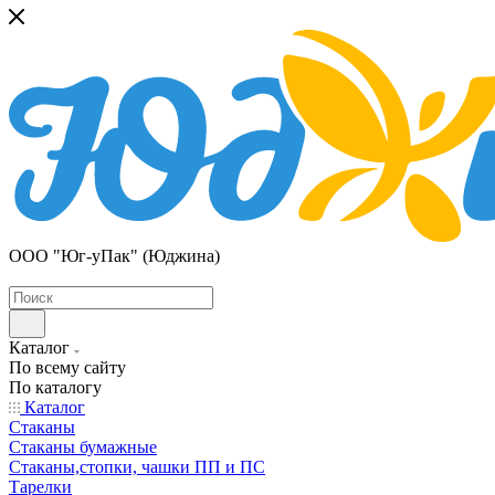
ООО "Юг-уПак" (Юджина)
Каталог
По всему сайту
По каталогу
Каталог
Стаканы
Стаканы бумажные
Стаканы,стопки, чашки ПП и ПС
Тарелки