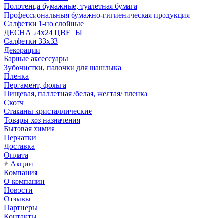
Полотенца бумажные, туалетная бумага
Профессиональныя бумажно-гигиеническая продукция
Салфетки 1-но слойные
ДЕСНА 24х24 ЦВЕТЫ
Салфетки 33х33
Декорации
Барные аксессуары
Зубочистки, палочки для шашлыка
Пленка
Пергамент, фольга
Пищевая, паллетная /белая, желтая/ пленка
Скотч
Стаканы кристаллические
Товары хоз назначения
Бытовая химия
Перчатки
Доставка
Оплата
Акции
Компания
О компании
Новости
Отзывы
Партнеры
Контакты