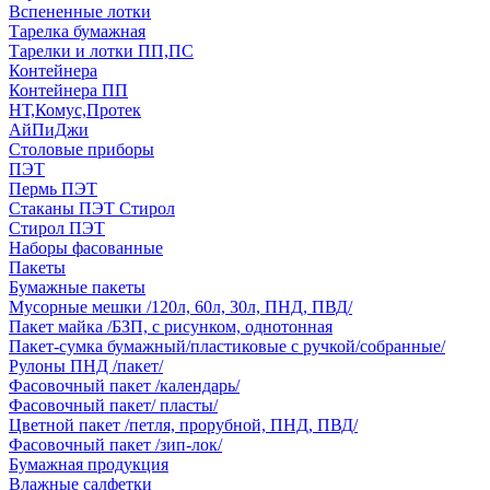
Вспененные лотки
Тарелка бумажная
Тарелки и лотки ПП,ПС
Контейнера
Контейнера ПП
НТ,Комус,Протек
АйПиДжи
Столовые приборы
ПЭТ
Пермь ПЭТ
Стаканы ПЭТ Стирол
Стирол ПЭТ
Наборы фасованные
Пакеты
Бумажные пакеты
Мусорные мешки /120л, 60л, 30л, ПНД, ПВД/
Пакет майка /БЗП, с рисунком, однотонная
Пакет-сумка бумажный/пластиковые с ручкой/собранные/
Рулоны ПНД /пакет/
Фасовочный пакет /календарь/
Фасовочный пакет/ пласты/
Цветной пакет /петля, прорубной, ПНД, ПВД/
Фасовочный пакет /зип-лок/
Бумажная продукция
Влажные салфетки