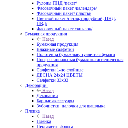
Рулоны ПНД /пакет/
Фасовочный пакет /календарь/
Фасовочный пакет/ пласты/
Цветной пакет /петля, прорубной, ПНД,
ПВД/
Фасовочный пакет /зип-лок/
Бумажная продукция
Назад
Бумажная продукция
Влажные салфетки
Полотенца бумажные, туалетная бумага
Профессиональныя бумажно-гигиеническая
продукция
Салфетки 1-но слойные
ДЕСНА 24х24 ЦВЕТЫ
Салфетки 33х33
Декорации
Назад
Декорации
Барные аксессуары
Зубочистки, палочки для шашлыка
Пленка
Назад
Пленка
Пергамент, фольга