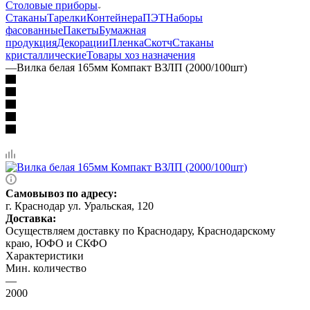
Столовые приборы
Стаканы
Тарелки
Контейнера
ПЭТ
Наборы
фасованные
Пакеты
Бумажная
продукция
Декорации
Пленка
Скотч
Стаканы
кристаллические
Товары хоз назначения
—
Вилка белая 165мм Компакт ВЗЛП (2000/100шт)
Самовывоз по адресу:
г. Краснодар ул. Уральская, 120
Доставка:
Осуществляем доставку по Краснодару, Краснодарскому
краю, ЮФО и СКФО
Характеристики
Мин. количество
—
2000