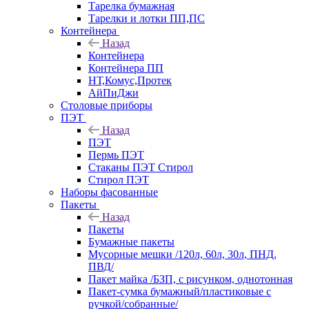
Тарелка бумажная
Тарелки и лотки ПП,ПС
Контейнера
Назад
Контейнера
Контейнера ПП
НТ,Комус,Протек
АйПиДжи
Столовые приборы
ПЭТ
Назад
ПЭТ
Пермь ПЭТ
Стаканы ПЭТ Стирол
Стирол ПЭТ
Наборы фасованные
Пакеты
Назад
Пакеты
Бумажные пакеты
Мусорные мешки /120л, 60л, 30л, ПНД,
ПВД/
Пакет майка /БЗП, с рисунком, однотонная
Пакет-сумка бумажный/пластиковые с
ручкой/собранные/