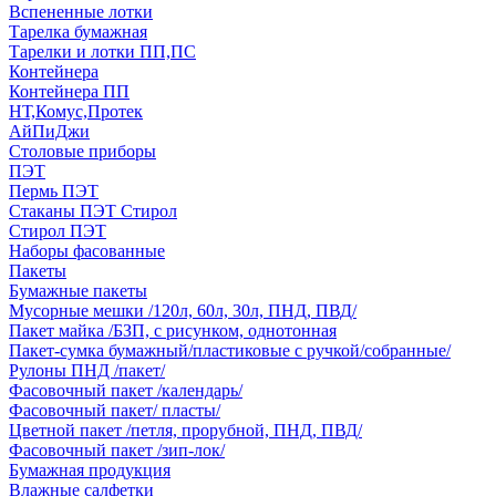
Вспененные лотки
Тарелка бумажная
Тарелки и лотки ПП,ПС
Контейнера
Контейнера ПП
НТ,Комус,Протек
АйПиДжи
Столовые приборы
ПЭТ
Пермь ПЭТ
Стаканы ПЭТ Стирол
Стирол ПЭТ
Наборы фасованные
Пакеты
Бумажные пакеты
Мусорные мешки /120л, 60л, 30л, ПНД, ПВД/
Пакет майка /БЗП, с рисунком, однотонная
Пакет-сумка бумажный/пластиковые с ручкой/собранные/
Рулоны ПНД /пакет/
Фасовочный пакет /календарь/
Фасовочный пакет/ пласты/
Цветной пакет /петля, прорубной, ПНД, ПВД/
Фасовочный пакет /зип-лок/
Бумажная продукция
Влажные салфетки