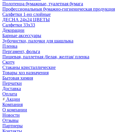
Полотенца бумажные, туалетная бумага
Профессиональныя бумажно-гигиеническая продукция
Салфетки 1-но слойные
ДЕСНА 24х24 ЦВЕТЫ
Салфетки 33х33
Декорации
Барные аксессуары
Зубочистки, палочки для шашлыка
Пленка
Пергамент, фольга
Пищевая, паллетная /белая, желтая/ пленка
Скотч
Стаканы кристаллические
Товары хоз назначения
Бытовая химия
Перчатки
Доставка
Оплата
Акции
Компания
О компании
Новости
Отзывы
Партнеры
Контакты