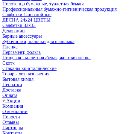
Полотенца бумажные, туалетная бумага
Профессиональныя бумажно-гигиеническая продукция
Салфетки 1-но слойные
ДЕСНА 24х24 ЦВЕТЫ
Салфетки 33х33
Декорации
Барные аксессуары
Зубочистки, палочки для шашлыка
Пленка
Пергамент, фольга
Пищевая, паллетная /белая, желтая/ пленка
Скотч
Стаканы кристаллические
Товары хоз назначения
Бытовая химия
Перчатки
Доставка
Оплата
Акции
Компания
О компании
Новости
Отзывы
Партнеры
Контакты