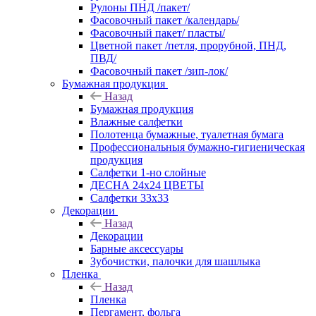
Рулоны ПНД /пакет/
Фасовочный пакет /календарь/
Фасовочный пакет/ пласты/
Цветной пакет /петля, прорубной, ПНД,
ПВД/
Фасовочный пакет /зип-лок/
Бумажная продукция
Назад
Бумажная продукция
Влажные салфетки
Полотенца бумажные, туалетная бумага
Профессиональныя бумажно-гигиеническая
продукция
Салфетки 1-но слойные
ДЕСНА 24х24 ЦВЕТЫ
Салфетки 33х33
Декорации
Назад
Декорации
Барные аксессуары
Зубочистки, палочки для шашлыка
Пленка
Назад
Пленка
Пергамент, фольга