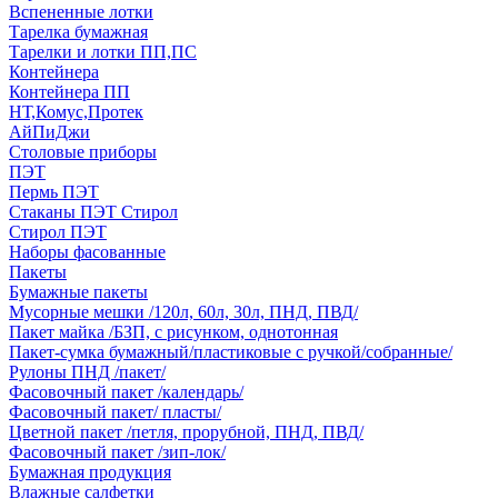
Вспененные лотки
Тарелка бумажная
Тарелки и лотки ПП,ПС
Контейнера
Контейнера ПП
НТ,Комус,Протек
АйПиДжи
Столовые приборы
ПЭТ
Пермь ПЭТ
Стаканы ПЭТ Стирол
Стирол ПЭТ
Наборы фасованные
Пакеты
Бумажные пакеты
Мусорные мешки /120л, 60л, 30л, ПНД, ПВД/
Пакет майка /БЗП, с рисунком, однотонная
Пакет-сумка бумажный/пластиковые с ручкой/собранные/
Рулоны ПНД /пакет/
Фасовочный пакет /календарь/
Фасовочный пакет/ пласты/
Цветной пакет /петля, прорубной, ПНД, ПВД/
Фасовочный пакет /зип-лок/
Бумажная продукция
Влажные салфетки