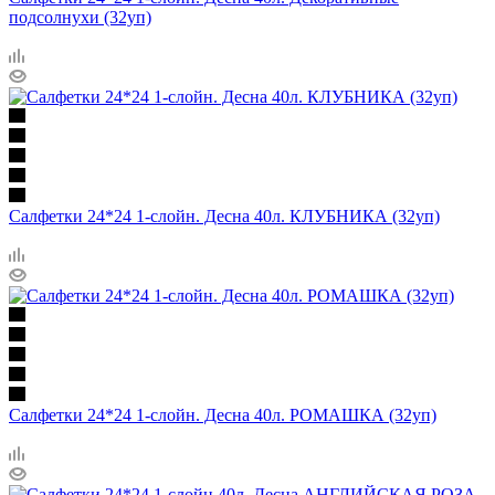
подсолнухи (32уп)
Салфетки 24*24 1-слойн. Десна 40л. КЛУБНИКА (32уп)
Салфетки 24*24 1-слойн. Десна 40л. РОМАШКА (32уп)