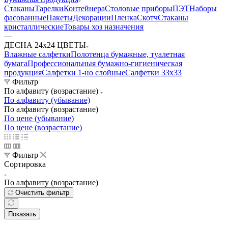
Стаканы
Тарелки
Контейнера
Столовые приборы
ПЭТ
Наборы
фасованные
Пакеты
Декорации
Пленка
Скотч
Стаканы
кристаллические
Товары хоз назначения
—
ДЕСНА 24х24 ЦВЕТЫ
Влажные салфетки
Полотенца бумажные, туалетная
бумага
Профессиональныя бумажно-гигиеническая
продукция
Салфетки 1-но слойные
Салфетки 33х33
Фильтр
По алфавиту (возрастание)
По алфавиту (убывание)
По алфавиту (возрастание)
По цене (убывание)
По цене (возрастание)
Фильтр
Сортировка
По алфавиту (возрастание)
Очистить фильтр
Показать