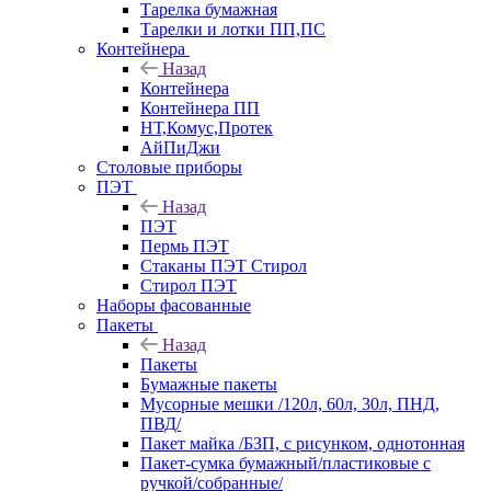
Тарелка бумажная
Тарелки и лотки ПП,ПС
Контейнера
Назад
Контейнера
Контейнера ПП
НТ,Комус,Протек
АйПиДжи
Столовые приборы
ПЭТ
Назад
ПЭТ
Пермь ПЭТ
Стаканы ПЭТ Стирол
Стирол ПЭТ
Наборы фасованные
Пакеты
Назад
Пакеты
Бумажные пакеты
Мусорные мешки /120л, 60л, 30л, ПНД,
ПВД/
Пакет майка /БЗП, с рисунком, однотонная
Пакет-сумка бумажный/пластиковые с
ручкой/собранные/