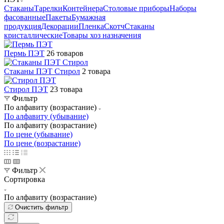
Стаканы
Тарелки
Контейнера
Столовые приборы
Наборы
фасованные
Пакеты
Бумажная
продукция
Декорации
Пленка
Скотч
Стаканы
кристаллические
Товары хоз назначения
Пермь ПЭТ
26 товаров
Стаканы ПЭТ Стирол
2 товара
Стирол ПЭТ
23 товара
Фильтр
По алфавиту (возрастание)
По алфавиту (убывание)
По алфавиту (возрастание)
По цене (убывание)
По цене (возрастание)
Фильтр
Сортировка
По алфавиту (возрастание)
Очистить фильтр