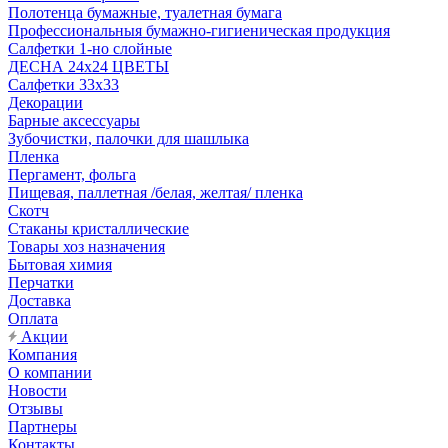
Полотенца бумажные, туалетная бумага
Профессиональныя бумажно-гигиеническая продукция
Салфетки 1-но слойные
ДЕСНА 24х24 ЦВЕТЫ
Салфетки 33х33
Декорации
Барные аксессуары
Зубочистки, палочки для шашлыка
Пленка
Пергамент, фольга
Пищевая, паллетная /белая, желтая/ пленка
Скотч
Стаканы кристаллические
Товары хоз назначения
Бытовая химия
Перчатки
Доставка
Оплата
Акции
Компания
О компании
Новости
Отзывы
Партнеры
Контакты