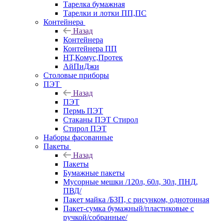
Тарелка бумажная
Тарелки и лотки ПП,ПС
Контейнера
Назад
Контейнера
Контейнера ПП
НТ,Комус,Протек
АйПиДжи
Столовые приборы
ПЭТ
Назад
ПЭТ
Пермь ПЭТ
Стаканы ПЭТ Стирол
Стирол ПЭТ
Наборы фасованные
Пакеты
Назад
Пакеты
Бумажные пакеты
Мусорные мешки /120л, 60л, 30л, ПНД,
ПВД/
Пакет майка /БЗП, с рисунком, однотонная
Пакет-сумка бумажный/пластиковые с
ручкой/собранные/