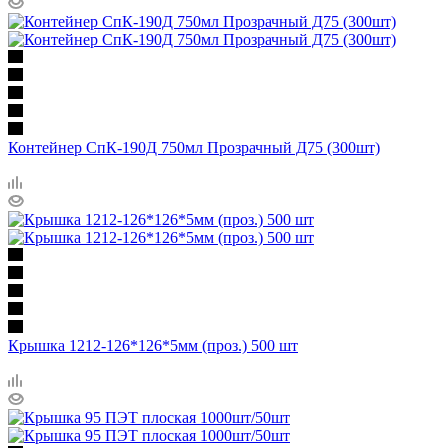
Контейнер СпК-190Д 750мл Прозрачный Д75 (300шт)
Крышка 1212-126*126*5мм (проз.) 500 шт