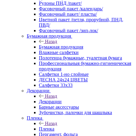
Рулоны ПНД /пакет/
Фасовочный пакет /календарь/
Фасовочный пакет/ пласты/
Цветной пакет /петля, прорубной, ПНД,
ПВД/
Фасовочный пакет /зип-лок/
Бумажная продукция
Назад
Бумажная продукция
Влажные салфетки
Полотенца бумажные, туалетная бумага
Профессиональныя бумажно-гигиеническая
продукция
Салфетки 1-но слойные
ДЕСНА 24х24 ЦВЕТЫ
Салфетки 33х33
Декорации
Назад
Декорации
Барные аксессуары
Зубочистки, палочки для шашлыка
Пленка
Назад
Пленка
Пергамент, фольга