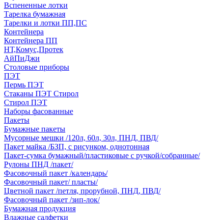
Вспененные лотки
Тарелка бумажная
Тарелки и лотки ПП,ПС
Контейнера
Контейнера ПП
НТ,Комус,Протек
АйПиДжи
Столовые приборы
ПЭТ
Пермь ПЭТ
Стаканы ПЭТ Стирол
Стирол ПЭТ
Наборы фасованные
Пакеты
Бумажные пакеты
Мусорные мешки /120л, 60л, 30л, ПНД, ПВД/
Пакет майка /БЗП, с рисунком, однотонная
Пакет-сумка бумажный/пластиковые с ручкой/собранные/
Рулоны ПНД /пакет/
Фасовочный пакет /календарь/
Фасовочный пакет/ пласты/
Цветной пакет /петля, прорубной, ПНД, ПВД/
Фасовочный пакет /зип-лок/
Бумажная продукция
Влажные салфетки