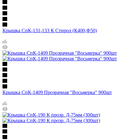
Крышка СпК-131-133 К Стирол (К400,Ф50)
Крышка СпК-1409 Прозрачная "Восьмерка" 900шт