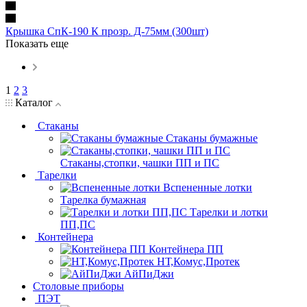
Крышка СпК-190 К прозр. Д-75мм (300шт)
Показать еще
1
2
3
Каталог
Стаканы
Стаканы бумажные
Стаканы,стопки, чашки ПП и ПС
Тарелки
Вспененные лотки
Тарелка бумажная
Тарелки и лотки
ПП,ПС
Контейнера
Контейнера ПП
НТ,Комус,Протек
АйПиДжи
Столовые приборы
ПЭТ