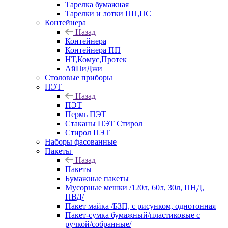
Тарелка бумажная
Тарелки и лотки ПП,ПС
Контейнера
Назад
Контейнера
Контейнера ПП
НТ,Комус,Протек
АйПиДжи
Столовые приборы
ПЭТ
Назад
ПЭТ
Пермь ПЭТ
Стаканы ПЭТ Стирол
Стирол ПЭТ
Наборы фасованные
Пакеты
Назад
Пакеты
Бумажные пакеты
Мусорные мешки /120л, 60л, 30л, ПНД,
ПВД/
Пакет майка /БЗП, с рисунком, однотонная
Пакет-сумка бумажный/пластиковые с
ручкой/собранные/