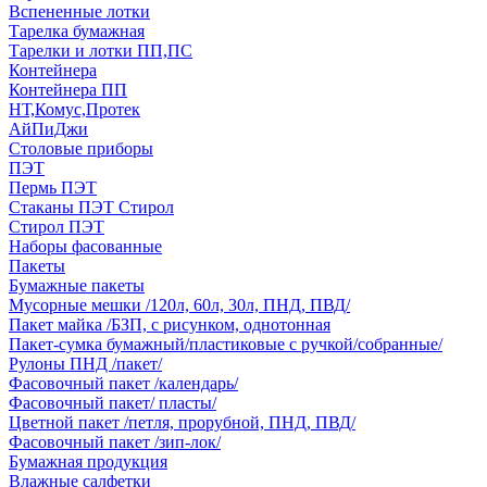
Вспененные лотки
Тарелка бумажная
Тарелки и лотки ПП,ПС
Контейнера
Контейнера ПП
НТ,Комус,Протек
АйПиДжи
Столовые приборы
ПЭТ
Пермь ПЭТ
Стаканы ПЭТ Стирол
Стирол ПЭТ
Наборы фасованные
Пакеты
Бумажные пакеты
Мусорные мешки /120л, 60л, 30л, ПНД, ПВД/
Пакет майка /БЗП, с рисунком, однотонная
Пакет-сумка бумажный/пластиковые с ручкой/собранные/
Рулоны ПНД /пакет/
Фасовочный пакет /календарь/
Фасовочный пакет/ пласты/
Цветной пакет /петля, прорубной, ПНД, ПВД/
Фасовочный пакет /зип-лок/
Бумажная продукция
Влажные салфетки