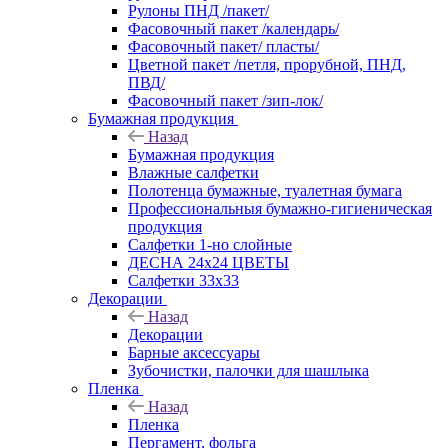
Рулоны ПНД /пакет/
Фасовочный пакет /календарь/
Фасовочный пакет/ пласты/
Цветной пакет /петля, прорубной, ПНД,
ПВД/
Фасовочный пакет /зип-лок/
Бумажная продукция
Назад
Бумажная продукция
Влажные салфетки
Полотенца бумажные, туалетная бумага
Профессиональныя бумажно-гигиеническая
продукция
Салфетки 1-но слойные
ДЕСНА 24х24 ЦВЕТЫ
Салфетки 33х33
Декорации
Назад
Декорации
Барные аксессуары
Зубочистки, палочки для шашлыка
Пленка
Назад
Пленка
Пергамент, фольга