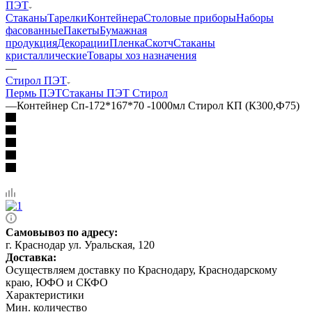
ПЭТ
Стаканы
Тарелки
Контейнера
Столовые приборы
Наборы
фасованные
Пакеты
Бумажная
продукция
Декорации
Пленка
Скотч
Стаканы
кристаллические
Товары хоз назначения
—
Стирол ПЭТ
Пермь ПЭТ
Стаканы ПЭТ Стирол
—
Контейнер Сп-172*167*70 -1000мл Стирол КП (К300,Ф75)
Самовывоз по адресу:
г. Краснодар ул. Уральская, 120
Доставка:
Осуществляем доставку по Краснодару, Краснодарскому
краю, ЮФО и СКФО
Характеристики
Мин. количество