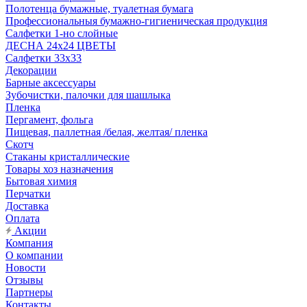
Полотенца бумажные, туалетная бумага
Профессиональныя бумажно-гигиеническая продукция
Салфетки 1-но слойные
ДЕСНА 24х24 ЦВЕТЫ
Салфетки 33х33
Декорации
Барные аксессуары
Зубочистки, палочки для шашлыка
Пленка
Пергамент, фольга
Пищевая, паллетная /белая, желтая/ пленка
Скотч
Стаканы кристаллические
Товары хоз назначения
Бытовая химия
Перчатки
Доставка
Оплата
Акции
Компания
О компании
Новости
Отзывы
Партнеры
Контакты