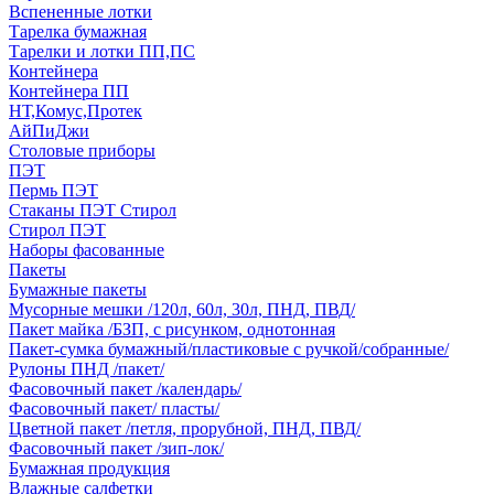
Вспененные лотки
Тарелка бумажная
Тарелки и лотки ПП,ПС
Контейнера
Контейнера ПП
НТ,Комус,Протек
АйПиДжи
Столовые приборы
ПЭТ
Пермь ПЭТ
Стаканы ПЭТ Стирол
Стирол ПЭТ
Наборы фасованные
Пакеты
Бумажные пакеты
Мусорные мешки /120л, 60л, 30л, ПНД, ПВД/
Пакет майка /БЗП, с рисунком, однотонная
Пакет-сумка бумажный/пластиковые с ручкой/собранные/
Рулоны ПНД /пакет/
Фасовочный пакет /календарь/
Фасовочный пакет/ пласты/
Цветной пакет /петля, прорубной, ПНД, ПВД/
Фасовочный пакет /зип-лок/
Бумажная продукция
Влажные салфетки