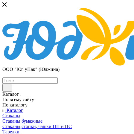
ООО "Юг-уПак" (Юджина)
Каталог
По всему сайту
По каталогу
Каталог
Стаканы
Стаканы бумажные
Стаканы,стопки, чашки ПП и ПС
Тарелки