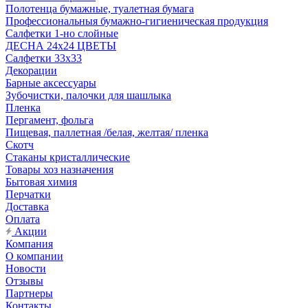
Полотенца бумажные, туалетная бумага
Профессиональныя бумажно-гигиеническая продукция
Салфетки 1-но слойные
ДЕСНА 24х24 ЦВЕТЫ
Салфетки 33х33
Декорации
Барные аксессуары
Зубочистки, палочки для шашлыка
Пленка
Пергамент, фольга
Пищевая, паллетная /белая, желтая/ пленка
Скотч
Стаканы кристаллические
Товары хоз назначения
Бытовая химия
Перчатки
Доставка
Оплата
Акции
Компания
О компании
Новости
Отзывы
Партнеры
Контакты